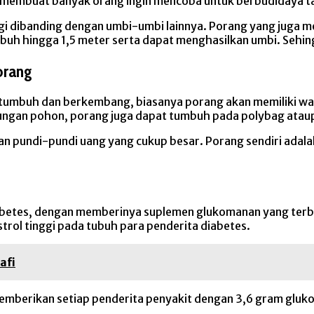
ga membuat banyak orang ingin mencoba untuk berbudidaya 
nngi dibanding dengan umbi-umbi lainnya. Porang yang juga m
uh hingga 1,5 meter serta dapat menghasilkan umbi. Sehin
orang
tumbuh dan berkembang, biasanya porang akan memiliki wa
ngan pohon, porang juga dapat tumbuh pada polybag ataupu
 pundi-pundi uang yang cukup besar. Porang sendiri adala
diabetes, dengan memberinya suplemen glukomanan yang ter
ol tinggi pada tubuh para penderita diabetes.
afi
memberikan setiap penderita penyakit dengan 3,6 gram gluk