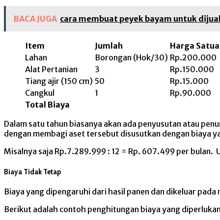
BACA JUGA
cara membuat peyek bayam untuk dijual
Item
Jumlah
Harga Satua
Lahan
Borongan (Hok/30)
Rp.200.000
Alat Pertanian
3
Rp.150.000
Tiang ajir (150 cm)
50
Rp.15.000
Cangkul
1
Rp.90.000
Total Biaya
Dalam satu tahun biasanya akan ada penyusutan atau penur
dengan membagi aset tersebut disusutkan dengan biaya ya
Misalnya saja Rp.7.289.999 : 12 = Rp. 607.499 per bulan. 
Biaya Tidak Tetap
Biaya yang dipengaruhi dari hasil panen dan dikeluar pada
Berikut adalah contoh penghitungan biaya yang diperlukan