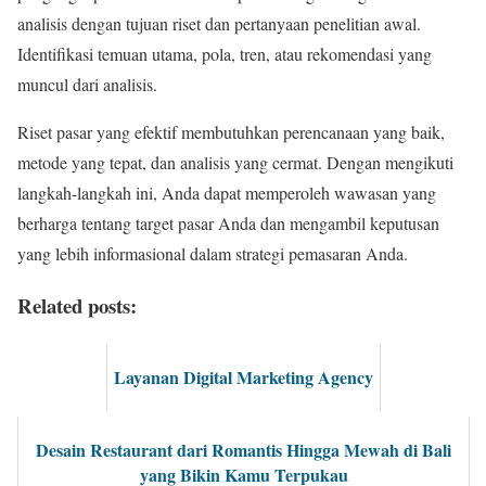
analisis dengan tujuan riset dan pertanyaan penelitian awal.
Identifikasi temuan utama, pola, tren, atau rekomendasi yang
muncul dari analisis.
Riset pasar yang efektif membutuhkan perencanaan yang baik,
metode yang tepat, dan analisis yang cermat. Dengan mengikuti
langkah-langkah ini, Anda dapat memperoleh wawasan yang
berharga tentang target pasar Anda dan mengambil keputusan
yang lebih informasional dalam strategi pemasaran Anda.
Related posts:
Layanan Digital Marketing Agency
Desain Restaurant dari Romantis Hingga Mewah di Bali
yang Bikin Kamu Terpukau