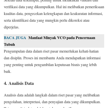
verifikasi data yang dikumpulkan. Hal ini melibatkan pemeriksaan
kualitas data, pengecekan kelengkapan dan keakuratan informasi,
serta identifikasi data yang mungkin perlu dikoreksi atau
diperjelas.
BACA JUGA
Manfaat Minyak VCO pada Pencernaan
Tubuh
Pengumpulan data dalam riset pasar memerlukan kehati-hatian
dan disiplin. Proses ini membantu Anda mendapatkan informasi
yang penting untuk pengambilan keputusan bisnis yang lebih
baik.
4. Analisis Data
Analisis data adalah langkah dalam riset pasar yang melibatkan
pengolahan, interpretasi, dan penyajian data yang dikumpulkan.