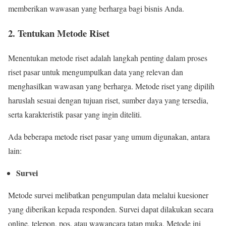
memberikan wawasan yang berharga bagi bisnis Anda.
2. Tentukan Metode Riset
Menentukan metode riset adalah langkah penting dalam proses
riset pasar untuk mengumpulkan data yang relevan dan
menghasilkan wawasan yang berharga. Metode riset yang dipilih
haruslah sesuai dengan tujuan riset, sumber daya yang tersedia,
serta karakteristik pasar yang ingin diteliti.
Ada beberapa metode riset pasar yang umum digunakan, antara
lain:
Survei
Metode survei melibatkan pengumpulan data melalui kuesioner
yang diberikan kepada responden. Survei dapat dilakukan secara
online, telepon, pos, atau wawancara tatap muka. Metode ini