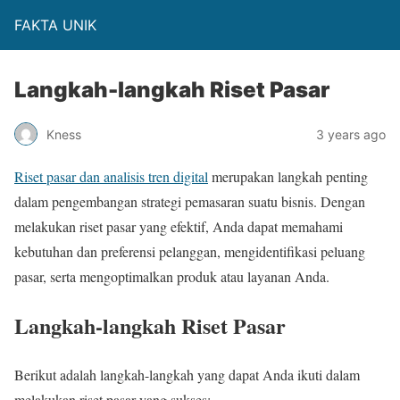
FAKTA UNIK
Langkah-langkah Riset Pasar
Kness
3 years ago
Riset pasar dan analisis tren digital
merupakan langkah penting
dalam pengembangan strategi pemasaran suatu bisnis. Dengan
melakukan riset pasar yang efektif, Anda dapat memahami
kebutuhan dan preferensi pelanggan, mengidentifikasi peluang
pasar, serta mengoptimalkan produk atau layanan Anda.
Langkah-langkah Riset Pasar
Berikut adalah langkah-langkah yang dapat Anda ikuti dalam
melakukan riset pasar yang sukses: