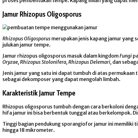
proses pembentukan tempe. Kapang inilah yang dapat mema
Jamur Rhizopus Oligosporus
Rhizopus Oligosporus
merupakan jenis kapang jamur yang se
julukan jamur tempe.
Jamur rhizopus oligosporus masuk dalam kingdom
Fungi
pa
Oryzae, Rhizopus Stolonifera, Rhizopus Delemari,
dan sebaga
Jenis jamur yang satu ini dapat tumbuh di atas permukaan 
sebagai dekomposer yang dapat mengolah limbah.
Karakteristik Jamur Tempe
Rhizopus oligosporus tumbuh dengan cara berkoloni dengan 
hifa jamur ini bisa berbentuk tunggal atau berkelompok. D
Tinggi bagian pendukung sporangiofor jamur ini memiliki 
hingga 18 mikrometer.