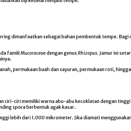
datkan biji kedelai menjadi tempe.
ring dimanfaatkan sebagai bahan pembentuk tempe. Bagi mas
da famili
Mucoraceae
dengan genus
Rhizopus.
Jamur ini seta
inya.
tanah, permukaan buah dan sayuran, permukaan roti, hingga 
ciri-ciri memiliki warna abu-abu kecoklatan dengan tinggi 
inding spora berbentuk agak kasar.
tinggi lebih dari 1.000 mikrometer. Jika diamati menggunak