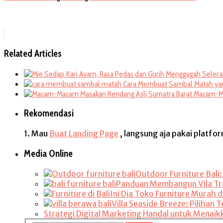
Related Articles
Cara Membuat Sambal Matah yan
Macam-Ma
Rekomendasi
1. Mau
Buat Landing Page
, langsung aja pakai platfo
Media Online
Outdoor Furniture Bali
Panduan Membangun Vila Trop
Ini Dia Toko Furniture Murah di
Villa Seaside Breeze: Pilihan
Strategi Digital Marketing Handal untuk Menaik