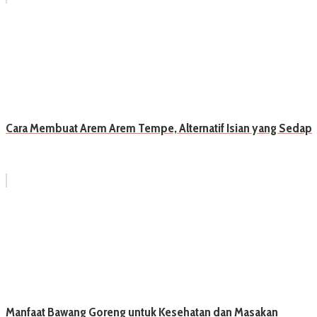
Cara Membuat Arem Arem Tempe, Alternatif Isian yang Sedap
Manfaat Bawang Goreng untuk Kesehatan dan Masakan