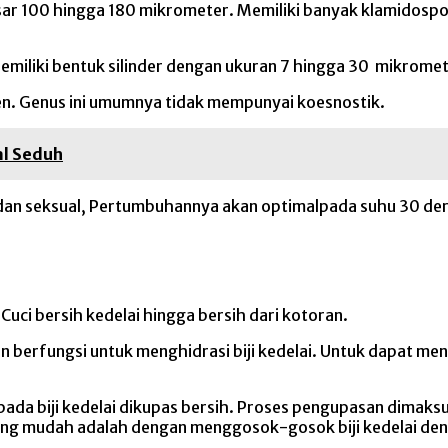
r 100 hingga 180 mikrometer. Memiliki banyak klamidospor
Memiliki bentuk silinder dengan ukuran 7 hingga 30 mikromet
n. Genus ini umumnya tidak mempunyai koesnostik.
al Seduh
an seksual, Pertumbuhannya akan optimalpada suhu 30 deraja
i. Cuci bersih kedelai hingga bersih dari kotoran.
san berfungsi untuk menghidrasi biji kedelai. Untuk dapat me
ada biji kedelai dikupas bersih. Proses pengupasan dimaks
aling mudah adalah dengan menggosok-gosok biji kedelai de