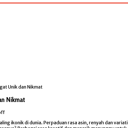
gat Unik dan Nikmat
an Nikmat
ff
ling ikonik di dunia. Perpaduan rasa asin, renyah dan varia