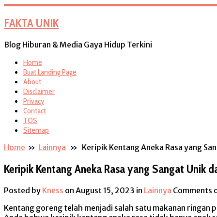
FAKTA UNIK
Blog Hiburan & Media Gaya Hidup Terkini
Home
Buat Landing Page
About
Disclaimer
Privacy
Contact
TOS
Sitemap
Home
»
Lainnya
» Keripik Kentang Aneka Rasa yang San
Keripik Kentang Aneka Rasa yang Sangat Unik d
Posted by
Kness
on August 15, 2023
in
Lainnya
Comments o
Kentang goreng telah menjadi salah satu makanan ringan pa