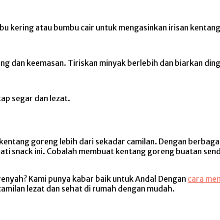
 kering atau bumbu cair untuk mengasinkan irisan kentang
g dan keemasan. Tiriskan minyak berlebih dan biarkan ding
p segar dan lezat.
entang goreng lebih dari sekadar camilan. Dengan berbagai
ati snack ini. Cobalah membuat kentang goreng buatan sendi
renyah? Kami punya kabar baik untuk Anda! Dengan
cara mem
amilan lezat dan sehat di rumah dengan mudah.