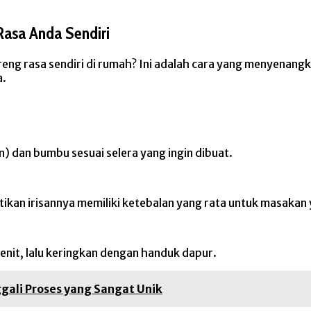
Rasa Anda Sendiri
g rasa sendiri di rumah? Ini adalah cara yang menyenangka
a.
) dan bumbu sesuai selera yang ingin dibuat.
ikan irisannya memiliki ketebalan yang rata untuk masakan 
enit, lalu keringkan dengan handuk dapur.
gali Proses yang Sangat Unik