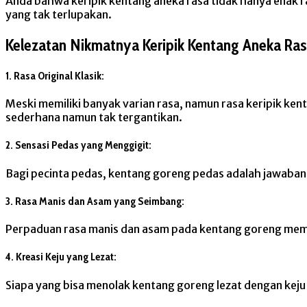
Anda bahwa keripik kentang aneka rasa tidak hanya enak
yang tak terlupakan.
Kelezatan Nikmatnya Keripik Kentang Aneka Ra
1. Rasa Original Klasik:
Meski memiliki banyak varian rasa, namun rasa keripik kent
sederhana namun tak tergantikan.
2. Sensasi Pedas yang Menggigit:
Bagi pecinta pedas, kentang goreng pedas adalah jawaban 
3. Rasa Manis dan Asam yang Seimbang:
Perpaduan rasa manis dan asam pada kentang goreng membe
4. Kreasi Keju yang Lezat:
Siapa yang bisa menolak kentang goreng lezat dengan keju le