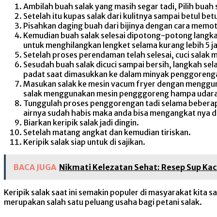
Ambilah buah salak yang masih segar tadi, Pilih buah 
Setelah itu kupas salak dari kulitnya sampai betul betu
Pisahkan daging buah dari bijinya dengan cara memot
Kemudian buah salak selesai dipotong-potong langkah 
untuk menghilangkan lengket selama kurang lebih 5 j
Setelah proses perendaman telah selesai, cuci salak
Sesudah buah salak dicuci sampai bersih, langkah sel
padat saat dimasukkan ke dalam minyak penggoreng
Masukan salak ke mesin vacum fryer dengan menggun
salak menggunakan mesin pengggoreng hampa udara 
Tunggulah proses penggorengan tadi selama beberapa 
airnya sudah habis maka anda bisa mengangkat nya da
Biarkan keripik salak jadi dingin.
Setelah matang angkat dan kemudian tiriskan.
Keripik salak siap untuk di sajikan.
BACA JUGA
Nikmati Kelezatan Sehat: Resep Sup K
Keripik salak saat ini semakin populer di masyarakat kita s
merupakan salah satu peluang usaha bagi petani salak.