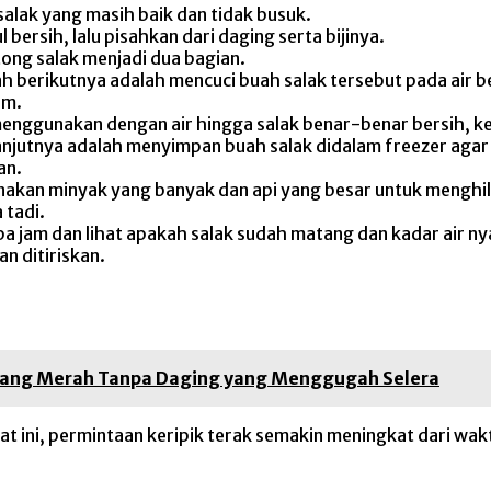
salak yang masih baik dan tidak busuk.
l bersih, lalu pisahkan dari daging serta bijinya.
ong salak menjadi dua bagian.
berikutnya adalah mencuci buah salak tersebut pada air ber
am.
 menggunakan dengan air hingga salak benar-benar bersih, k
anjutnya adalah menyimpan buah salak didalam freezer agar 
an.
akan minyak yang banyak dan api yang besar untuk menghi
tadi.
jam dan lihat apakah salak sudah matang dan kadar air nya 
n ditiriskan.
acang Merah Tanpa Daging yang Menggugah Selera
aat ini, permintaan keripik terak semakin meningkat dari wak