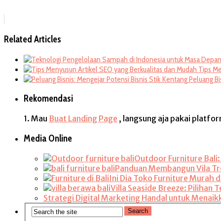
Related Articles
Tips Me
Peluang Bi
Rekomendasi
1. Mau
Buat Landing Page
, langsung aja pakai platfo
Media Online
Outdoor Furniture Bali
Panduan Membangun Vila Trop
Ini Dia Toko Furniture Murah di
Villa Seaside Breeze: Pilihan
Strategi Digital Marketing Handal untuk Menaik