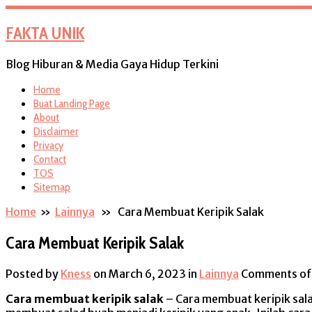
FAKTA UNIK
Blog Hiburan & Media Gaya Hidup Terkini
Home
Buat Landing Page
About
Disclaimer
Privacy
Contact
TOS
Sitemap
Home
»
Lainnya
» Cara Membuat Keripik Salak
Cara Membuat Keripik Salak
Posted by
Kness
on March 6, 2023
in
Lainnya
Comments of
Cara membuat keripik salak
– Cara membuat keripik sal