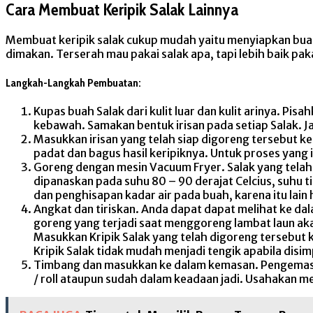
Cara Membuat Keripik Salak Lainnya
Membuat keripik salak cukup mudah yaitu menyiapkan buah
dimakan. Terserah mau pakai salak apa, tapi lebih baik pa
Langkah-Langkah Pembuatan:
Kupas buah Salak dari kulit luar dan kulit arinya. Pi
kebawah. Samakan bentuk irisan pada setiap Salak. Ja
Masukkan irisan yang telah siap digoreng tersebut k
padat dan bagus hasil keripiknya. Untuk proses yang 
Goreng dengan mesin Vacuum Fryer. Salak yang tela
dipanaskan pada suhu 80 – 90 derajat Celcius, suhu 
dan penghisapan kadar air pada buah, karena itu lain
Angkat dan tiriskan. Anda dapat dapat melihat ke 
goreng yang terjadi saat menggoreng lambat laun ak
Masukkan Kripik Salak yang telah digoreng tersebut 
Kripik Salak tidak mudah menjadi tengik apabila disi
Timbang dan masukkan ke dalam kemasan. Pengemasan
/ roll ataupun sudah dalam keadaan jadi. Usahakan m