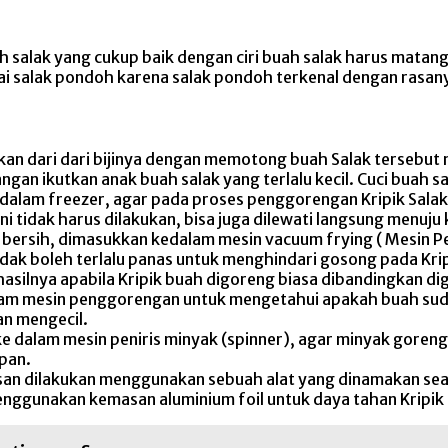
 salak yang cukup baik dengan ciri buah salak harus matan
kai salak pondoh karena salak pondoh terkenal dengan rasan
sahkan dari dari bijinya dengan memotong buah Salak tersebut
ngan ikutkan anak buah salak yang terlalu kecil. Cuci buah 
edalam freezer, agar pada proses penggorengan Kripik Salak
ini tidak harus dilakukan, bisa juga dilewati langsung menu
h bersih, dimasukkan kedalam mesin vacuum frying ( Mesin
tidak boleh terlalu panas untuk menghindari gosong pada Kri
 hasilnya apabila Kripik buah digoreng biasa dibandingkan di
dalam mesin penggorengan untuk mengetahui apakah buah su
an mengecil.
ke dalam mesin peniris minyak (spinner), agar minyak goren
mpan.
 dilakukan menggunakan sebuah alat yang dinamakan seale
enggunakan kemasan aluminium foil untuk daya tahan Kripik