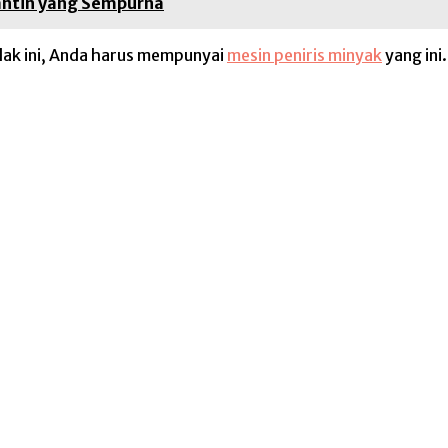
antin yang Sempurna
alak ini, Anda harus mempunyai
mesin peniris minyak
yang ini