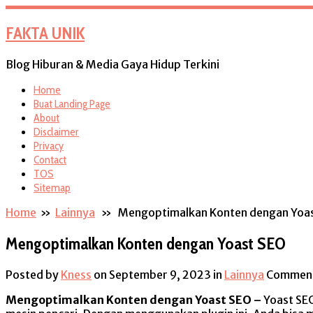
FAKTA UNIK
Blog Hiburan & Media Gaya Hidup Terkini
Home
Buat Landing Page
About
Disclaimer
Privacy
Contact
TOS
Sitemap
Home
»
Lainnya
» Mengoptimalkan Konten dengan Yoa
Mengoptimalkan Konten dengan Yoast SEO
Posted by
Kness
on September 9, 2023
in
Lainnya
Comment
Mengoptimalkan Konten dengan Yoast SEO –
Yoast SEO