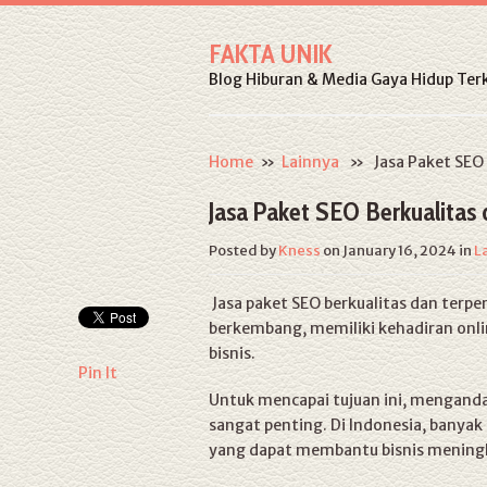
FAKTA UNIK
Blog Hiburan & Media Gaya Hidup Terk
Home
»
Lainnya
» Jasa Paket SEO B
Jasa Paket SEO Berkualitas 
Posted by
Kness
on January 16, 2024
in
L
Jasa paket SEO berkualitas dan terpe
berkembang, memiliki kehadiran onli
bisnis.
Pin It
Untuk mencapai tujuan ini, menganda
sangat penting. Di Indonesia, banyak
yang dapat membantu bisnis meningka