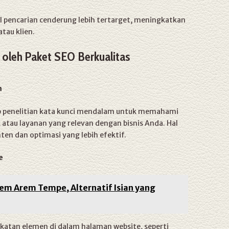
l pencarian cenderung lebih tertarget, meningkatkan
tau klien.
 oleh Paket SEO Berkualitas
m
p penelitian kata kunci mendalam untuk memahami
tau layanan yang relevan dengan bisnis Anda. Hal
en dan optimasi yang lebih efektif.
e
m Arem Tempe, Alternatif Isian yang
katan elemen di dalam halaman website, seperti