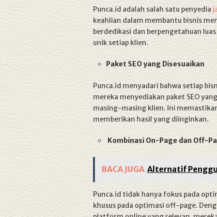
Punca.id adalah salah satu penyedia
j
keahlian dalam membantu bisnis meni
berdedikasi dan berpengetahuan luas
unik setiap klien.
Paket SEO yang Disesuaikan
Punca.id menyadari bahwa setiap bisn
mereka menyediakan paket SEO yang 
masing-masing klien. Ini memastika
memberikan hasil yang diinginkan.
Kombinasi On-Page dan Off-Pa
BACA JUGA
Alternatif Pengg
Punca.id tidak hanya fokus pada opt
khusus pada optimasi off-page. Denga
platform online yang relevan, mere