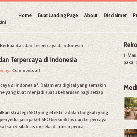
Home
Buat Landing Page
About
Disclaimer
P
ini
Reko
erkualitas dan Terpercaya di Indonesia
1. Ma
dan Terpercaya di Indonesia
pakai 
ainnya
Comments off
rcaya di Indonesia?. Dalam era digital yang semakin
Medi
ne yang kuat menjadi suatu keharusan bagi setiap
lkan strategi SEO yang efektif adalah langkah yang
 penyedia jasa paket SEO berkualitas dan terpercaya
tkan visibilitas mereka di mesin pencari.