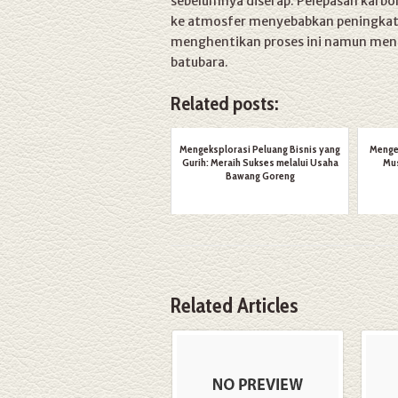
sebelumnya diserap. Pelepasan karbo
ke atmosfer menyebabkan peningkata
menghentikan proses ini namun menur
batubara.
Related posts:
Mengeksplorasi Peluang Bisnis yang
Mengen
Gurih: Meraih Sukses melalui Usaha
Mus
Bawang Goreng
Related Articles