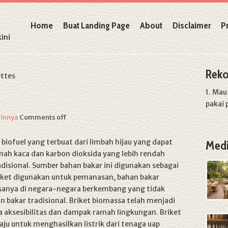
Home
Buat Landing Page
About
Disclaimer
P
ini
Reko
ttes
1. Ma
pakai 
ainnya
Comments off
biofuel yang terbuat dari limbah hijau yang dapat
Medi
mah kaca dan karbon dioksida yang lebih rendah
disional. Sumber bahan bakar ini digunakan sebagai
Briket digunakan untuk pemanasan, bahan bakar
asanya di negara-negara berkembang yang tidak
 bakar tradisional. Briket biomassa telah menjadi
a aksesibilitas dan dampak ramah lingkungan. Briket
ju untuk menghasilkan listrik dari tenaga uap