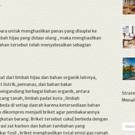
.
bara untuk menghasilkan panas yang disuplai ke
imbah hijau yang didaur ulang , maka menghasilkan
bahan tersebut telah menyelesaikan sebagian
at dari limbah hijau dan bahan organik lainnya,
 listrik, pemanas, dan bahan bakar
engandung berbagai bahan organik, antara
Strate
kacang tanah, limbah padat kota , limbah
Menaik
beda di setiap daerah karena ketersediaan bahan
 dikompres menjadi briket agar pembakarannya
utan barang. Briket tersebut cuku[ berbeda dengan
rasi zat karbon dan bahan tambahan yang
r fosil , briket menghasilkan total emisi gas rumah