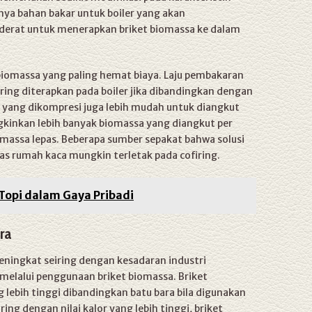
anya bahan bakar untuk boiler yang akan
oderat untuk menerapkan briket biomassa ke dalam
a biomassa yang paling hemat biaya. Laju pembakaran
firing diterapkan pada boiler jika dibandingkan dengan
 yang dikompresi juga lebih mudah untuk diangkut
kinkan lebih banyak biomassa yang diangkut per
assa lepas. Beberapa sumber sepakat bahwa solusi
as rumah kaca mungkin terletak pada cofiring.
 Topi dalam Gaya Pribadi
ra
ningkat seiring dengan kesadaran industri
elalui penggunaan briket biomassa. Briket
g lebih tinggi dibandingkan batu bara bila digunakan
ring dengan nilai kalor yang lebih tinggi, briket