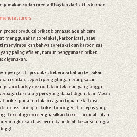
igunakan sudah menjadi bagian dari siklus karbon .
 manufacturers
m proses produksi briket biomassa adalah cara
t menggunakan torefaksi , karbonisasi , atau
eliti menyimpulkan bahwa torefaksi dan karbonisasi
yang paling efisien, namun penggunaan briket
s digunakan.
mempengaruhi produksi. Beberapa bahan terbakar
ekanan rendah, seperti penggilingan brangkasan
an jerami barley memerlukan tekanan yang tinggi
berbagai teknologi pers yang dapat digunakan. Mesin
t briket padat untuk beragam tujuan. Ekstrusi
 biomassa menjadi briket homogen dan lepas yang
g. Teknologi ini menghasilkan briket toroidal , atau
t memungkinkan luas permukaan lebih besar sehingga
inggi.