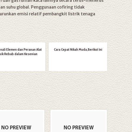
n dan gas rumah kaca lainnya secara terus-menerus
n suhu global. Penggunaan cofiring tidak
unkan emisi relatif pembangkit listrik tenaga
ali Elemen dan Peranan Alat
Cara Cepat Nikah Muda,Berikut Ini
ik Rebab dalam Kesenian