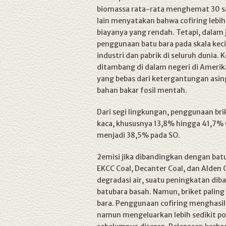
biomassa rata-rata menghemat 30 s
lain menyatakan bahwa cofiring lebih
biayanya yang rendah. Tetapi, dalam
penggunaan batu bara pada skala keci
industri dan pabrik di seluruh dunia
ditambang di dalam negeri di Amerik
yang bebas dari ketergantungan asin
bahan bakar fosil mentah.
Dari segi lingkungan, penggunaan bri
kaca, khususnya 13,8% hingga 41,7% C
menjadi 38,5% pada SO.
2emisi jika dibandingkan dengan bat
EKCC Coal, Decanter Coal, dan Alden 
degradasi air, suatu peningkatan di
batubara basah. Namun, briket paling
bara. Penggunaan cofiring menghasilk
namun mengeluarkan lebih sedikit p