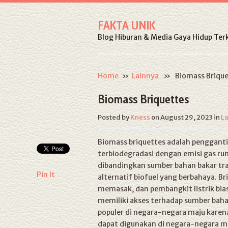
FAKTA UNIK
Blog Hiburan & Media Gaya Hidup Terk
Home
»
Lainnya
» Biomass Brique
Biomass Briquettes
Posted by
Kness
on August 29, 2023
in
L
Biomass briquettes
adalah pengganti 
terbiodegradasi dengan emisi gas ru
dibandingkan sumber bahan bakar tra
Pin It
alternatif biofuel yang berbahaya. 
memasak, dan pembangkit listrik bi
memiliki akses terhadap sumber bahan
populer di negara-negara maju karen
dapat digunakan di negara-negara ma