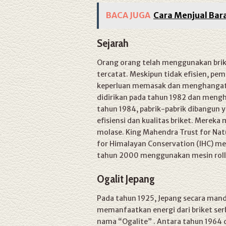
BACA JUGA
Cara Menjual Bar
Sejarah
Orang orang telah menggunakan brike
tercatat. Meskipun tidak efisien, p
keperluan memasak dan menghangatka
didirikan pada tahun 1982 dan mengh
tahun 1984, pabrik-pabrik dibangun
efisiensi dan kualitas briket. Mere
molase. King Mahendra Trust for Na
for Himalayan Conservation (IHC) m
tahun 2000 menggunakan mesin rolli
Ogalit Jepang
Pada tahun 1925, Jepang secara man
memanfaatkan energi dari briket ser
nama “Ogalite” . Antara tahun 1964 