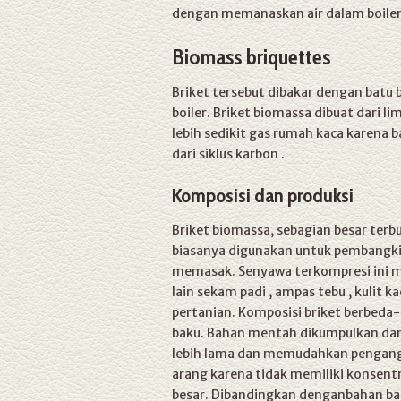
dengan memanaskan air dalam boiler
Biomass briquettes
Briket tersebut dibakar dengan batu 
boiler. Briket biomassa dibuat dari l
lebih sedikit gas rumah kaca karena 
dari siklus karbon .
Komposisi dan produksi
Briket biomassa, sebagian besar terbu
biasanya digunakan untuk pembangkit
memasak. Senyawa terkompresi ini m
lain sekam padi , ampas tebu , kulit 
pertanian. Komposisi briket berbeda-
baku. Bahan mentah dikumpulkan dan
lebih lama dan memudahkan pengangk
arang karena tidak memiliki konsent
besar. Dibandingkan denganbahan baka