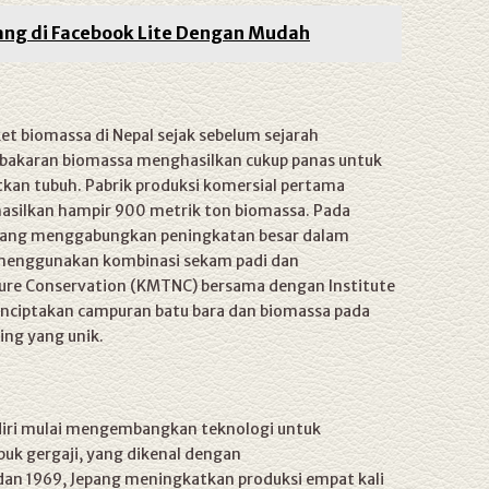
ang di Facebook Lite Dengan Mudah
t biomassa di Nepal sejak sebelum sejarah
embakaran biomassa menghasilkan cukup panas untuk
n tubuh. Pabrik produksi komersial pertama
asilkan hampir 900 metrik ton biomassa. Pada
 yang menggabungkan peningkatan besar dalam
ka menggunakan kombinasi sekam padi dan
ture Conservation (KMTNC) bersama dengan Institute
enciptakan campuran batu bara dan biomassa pada
ng yang unik.
diri mulai mengembangkan teknologi untuk
buk gergaji, yang dikenal dengan
dan 1969, Jepang meningkatkan produksi empat kali