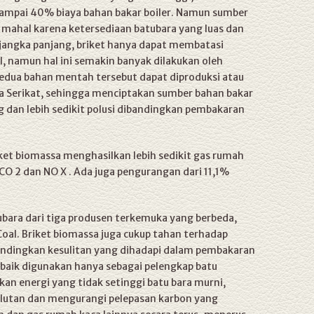
ampai 40% biaya bahan bakar boiler. Namun sumber
 mahal karena ketersediaan batubara yang luas dan
 jangka panjang, briket hanya dapat membatasi
l, namun hal ini semakin banyak dilakukan oleh
. Kedua bahan mentah tersebut dapat diproduksi atau
a Serikat, sehingga menciptakan sumber bahan bakar
g dan lebih sedikit polusi dibandingkan pembakaran
ket biomassa menghasilkan lebih sedikit gas rumah
O 2 dan NO X . Ada juga pengurangan dari 11,1%
ubara dari tiga produsen terkemuka yang berbeda,
Coal. Briket biomassa juga cukup tahan terhadap
bandingkan kesulitan yang dihadapi dalam pembakaran
 baik digunakan hanya sebagai pelengkap batu
an energi yang tidak setinggi batu bara murni,
olutan dan mengurangi pelepasan karbon yang