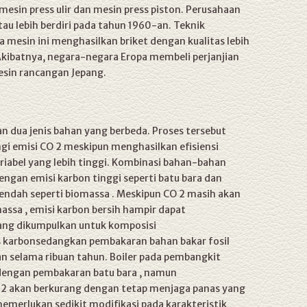
esin press ulir dan mesin press piston. Perusahaan
au lebih berdiri pada tahun 1960-an. Teknik
 mesin ini menghasilkan briket dengan kualitas lebih
 Akibatnya, negara-negara Eropa membeli perjanjian
esin rancangan Jepang.
n dua jenis bahan yang berbeda. Proses tersebut
i emisi CO 2 meskipun menghasilkan efisiensi
ariabel yang lebih tinggi. Kombinasi bahan-bahan
ngan emisi karbon tinggi seperti batu bara dan
rendah seperti biomassa . Meskipun CO 2 masih akan
assa , emisi karbon bersih hampir dapat
 yang dikumpulkan untuk komposisi
s karbonsedangkan pembakaran bahan bakar fosil
n selama ribuan tahun. Boiler pada pembangkit
n dengan pembakaran batu bara , namun
CO 2 akan berkurang dengan tetap menjaga panas yang
memerlukan sedikit modifikasi pada karakteristik