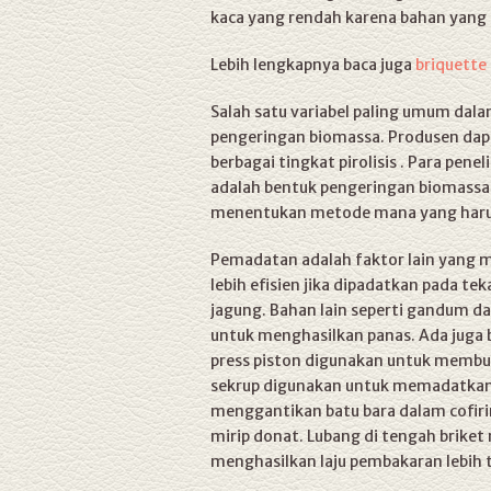
kaca yang rendah karena bahan yang d
Lebih lengkapnya baca juga
briquette
Salah satu variabel paling umum dala
pengeringan biomassa. Produsen dapa
berbagai tingkat pirolisis . Para pen
adalah bentuk pengeringan biomassa 
menentukan metode mana yang haru
Pemadatan adalah faktor lain yang 
lebih efisien jika dipadatkan pada t
jagung. Bahan lain seperti gandum d
untuk menghasilkan panas. Ada juga 
press piston digunakan untuk membua
sekrup digunakan untuk memadatkan
menggantikan batu bara dalam cofirin
mirip donat. Lubang di tengah brike
menghasilkan laju pembakaran lebih t