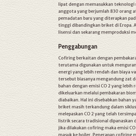
lipat dengan memasukkan teknologi m
anggota yang berjumlah 830 orang at
pemadatan baru yang diterapkan pada
tinggi dibandingkan briket di Eropa.
lisensi dan sekarang memproduksi m
Penggabungan
Cofiring berkaitan dengan pembakara
terutama digunakan untuk mengurang
energi yang lebih rendah dan biaya v
tersebut biasanya mengandung zat de
bahan dengan emisi CO 2 yang lebih 
dikeluarkan melalui pembakaran biom
diabaikan. Hal ini disebabkan bahan
briket masih terkandung dalam siklu
melepaskan CO 2 yang telah tersimpa
listrik secara tradisional dipanaska
jika dilakukan cofiring maka emisi 
masuk ke boiler. Penerapan cofiring 