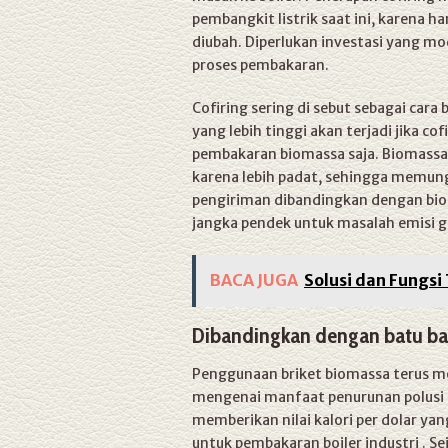
pembangkit listrik saat ini, karena h
diubah. Diperlukan investasi yang m
proses pembakaran.
Cofiring sering di sebut sebagai car
yang lebih tinggi akan terjadi jika co
pembakaran biomassa saja. Biomassa
karena lebih padat, sehingga memung
pengiriman dibandingkan dengan biom
jangka pendek untuk masalah emisi g
BACA JUGA
Solusi dan Fungsi
Dibandingkan dengan batu ba
Penggunaan briket biomassa terus me
mengenai manfaat penurunan polusi m
memberikan nilai kalori per dolar yan
untuk pembakaran boiler industri . Sei