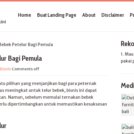
Home
Buat Landing Page
About
Disclaimer
P
ini
Reko
bek Petelur Bagi Pemula
1. Ma
lur Bagi Pemula
pakai 
Bisnis
Comments off
atu pilihan yang menjanjikan bagi para peternak
Medi
 meningkat untuk telur bebek, bisnis ini dapat
kan. Namun, sebelum memulai ternakan bebek
perlu dipertimbangkan untuk memastikan kesuksesan
lur