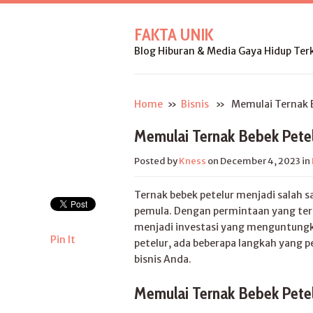
FAKTA UNIK
Blog Hiburan & Media Gaya Hidup Terk
Home
»
Bisnis
» Memulai Ternak Be
Memulai Ternak Bebek Pete
Posted by
Kness
on December 4, 2023
in
Ternak bebek petelur menjadi salah s
pemula. Dengan permintaan yang terus
menjadi investasi yang menguntung
Pin It
petelur, ada beberapa langkah yang 
bisnis Anda.
Memulai Ternak Bebek Pete