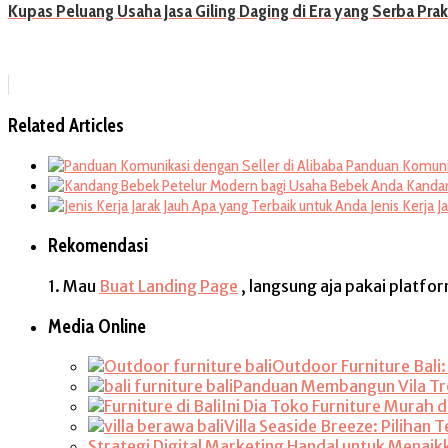
Kupas Peluang Usaha Jasa Giling Daging di Era yang Serba Prak
Related Articles
Panduan Komunik
Kandan
Jenis Kerja 
Rekomendasi
1. Mau
Buat Landing Page
, langsung aja pakai platfo
Media Online
Outdoor Furniture Bali
Panduan Membangun Vila Trop
Ini Dia Toko Furniture Murah di
Villa Seaside Breeze: Pilihan
Strategi Digital Marketing Handal untuk Menaik