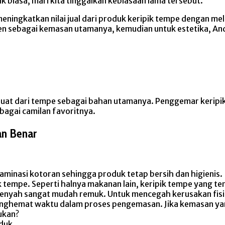
biasa, mari kita tinggalkan kebiasaan lama tersebut.
ningkatkan nilai jual dari produk keripik tempe dengan me
en sebagai kemasan utamanya, kemudian untuk estetika, A
ibuat dari tempe sebagai bahan utamanya. Penggemar keripik
bagai camilan favoritnya.
an Benar
aminasi kotoran sehingga produk tetap bersih dan higienis.
ik tempe. Seperti halnya makanan lain, keripik tempe yang t
 renyah sangat mudah remuk. Untuk mencegah kerusakan fisik
ghemat waktu dalam proses pengemasan. Jika kemasan yang 
ukan?
duk.