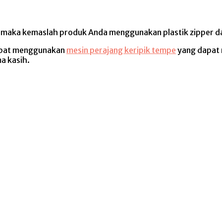
 maka kemaslah produk Anda menggunakan plastik zipper da
dapat menggunakan
mesin perajang keripik tempe
yang dapat 
a kasih.