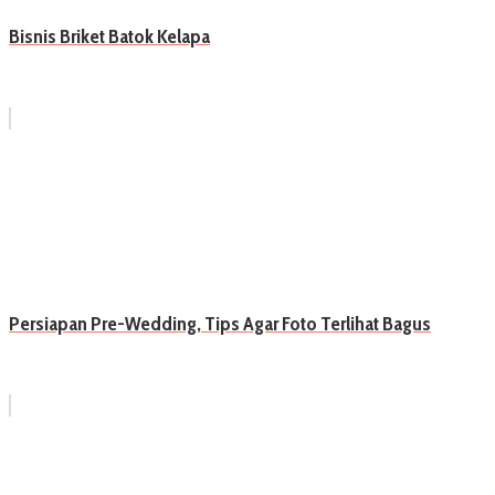
Bisnis Briket Batok Kelapa
Persiapan Pre-Wedding, Tips Agar Foto Terlihat Bagus