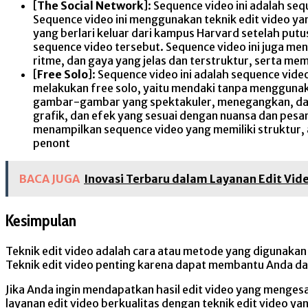
[
The Social Network
]: Sequence video ini adalah s
Sequence video ini menggunakan teknik edit video 
yang berlari keluar dari kampus Harvard setelah putu
sequence video tersebut. Sequence video ini juga me
ritme, dan gaya yang jelas dan terstruktur, serta me
[
Free Solo
]: Sequence video ini adalah sequence vid
melakukan free solo, yaitu mendaki tanpa menggunak
gambar-gambar yang spektakuler, menegangkan, dan 
grafik, dan efek yang sesuai dengan nuansa dan pesa
menampilkan sequence video yang memiliki struktur, 
penont
BACA JUGA
Inovasi Terbaru dalam Layanan Edit Vid
Kesimpulan
Teknik edit video adalah cara atau metode yang digunakan u
Teknik edit video penting karena dapat membantu Anda d
Jika Anda ingin mendapatkan hasil edit video yang menge
layanan edit video berkualitas dengan teknik edit video y