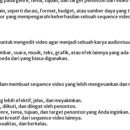
 pada genre, tema, tujuan, dan target penonton dari video 
ain, seperti durasi, format, budget, atau sumber daya yang
or yang mempengaruhi keberhasilan sebuah sequence video 
ntuk mengedit video agar menjadi sebuah karya audiovisual ya
mbar, suara, musik, teks, grafik, atau efek lainnya yang ad
beda dari yang biasa digunakan.
lam membuat sequence video yang lebih mengesankan dan me
lebih efektif, jelas, dan meyakinkan.
iikuti, dan diingat oleh penonton.
re, tema, tujuan, dan target penonton yang Anda inginkan.
 kreatif dari sequence video lainnya.
ualitas, dan berkelas.