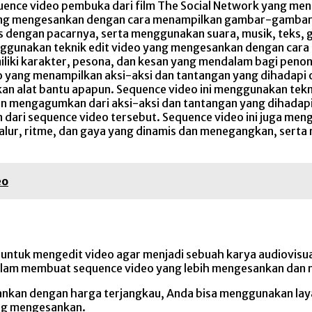
equence video pembuka dari film The Social Network yang m
yang mengesankan dengan cara menampilkan gambar-gambar y
s dengan pacarnya, serta menggunakan suara, musik, teks, g
nggunakan teknik edit video yang mengesankan dengan cara 
miliki karakter, pesona, dan kesan yang mendalam bagi peno
eo yang menampilkan aksi-aksi dan tantangan yang dihadapi
an alat bantu apapun. Sequence video ini menggunakan tek
mengagumkan dari aksi-aksi dan tantangan yang dihadapi o
n dari sequence video tersebut. Sequence video ini juga m
alur, ritme, dan gaya yang dinamis dan menegangkan, serta
eo
ntuk mengedit video agar menjadi sebuah karya audiovisual ya
alam membuat sequence video yang lebih mengesankan dan 
sankan dengan harga terjangkau, Anda bisa menggunakan lay
ang mengesankan.