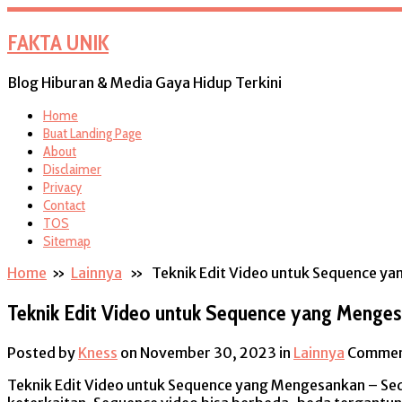
FAKTA UNIK
Blog Hiburan & Media Gaya Hidup Terkini
Home
Buat Landing Page
About
Disclaimer
Privacy
Contact
TOS
Sitemap
Home
»
Lainnya
» Teknik Edit Video untuk Sequence ya
Teknik Edit Video untuk Sequence yang Menges
Posted by
Kness
on November 30, 2023
in
Lainnya
Commen
Teknik Edit Video untuk Sequence yang Mengesankan –
Seq