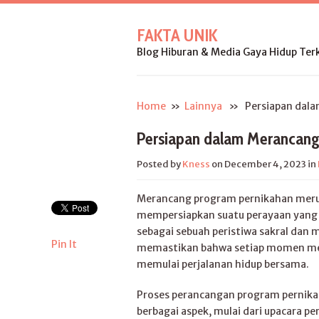
FAKTA UNIK
Blog Hiburan & Media Gaya Hidup Terk
Home
»
Lainnya
» Persiapan dalam
Persiapan dalam Merancang
Posted by
Kness
on December 4, 2023
in
Merancang program pernikahan meru
mempersiapkan suatu perayaan yang m
sebagai sebuah peristiwa sakral da
Pin It
memastikan bahwa setiap momen menj
memulai perjalanan hidup bersama.
Proses perancangan program pernik
berbagai aspek, mulai dari upacara p