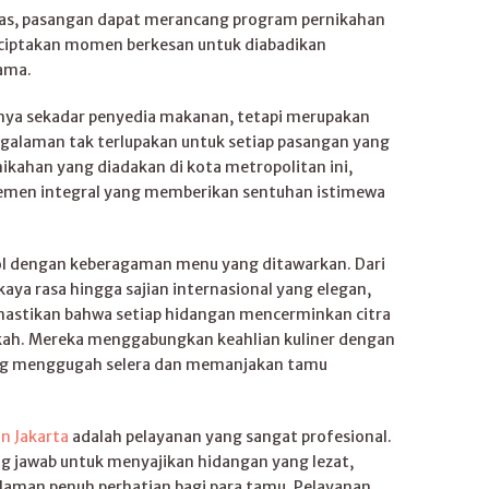
as, pasangan dapat merancang program pernikahan
nciptakan momen berkesan untuk diabadikan
ama.
nya sekadar penyedia makanan, tetapi merupakan
ngalaman tak terlupakan untuk setiap pasangan yang
ikahan yang diadakan di kota metropolitan ini,
elemen integral yang memberikan sentuhan istimewa
 dengan keberagaman menu yang ditawarkan. Dari
kaya rasa hingga sajian internasional yang elegan,
mastikan bahwa setiap hidangan mencerminkan citra
kah. Mereka menggabungkan keahlian kuliner dengan
ng menggugah selera dan memanjakan tamu
n Jakarta
adalah pelayanan yang sangat profesional.
g jawab untuk menyajikan hidangan yang lezat,
laman penuh perhatian bagi para tamu. Pelayanan