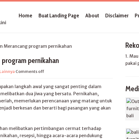
Home
Buat Landing Page
About
Disclaimer
P
ini
Reko
 Merancang program pernikahan
1. Ma
 program pernikahan
pakai 
Lainnya
Comments off
pakan langkah awal yang sangat penting dalam
Medi
elibatkan dua jiwa yang bersatu. Pernikahan,
n meriah, memerlukan perencanaan yang matang untuk
adi berkesan dan berarti bagi pasangan yang akan
ahan melibatkan pertimbangan cermat terhadap
ernikahan, resepsi, hingga acara-acara pendukung