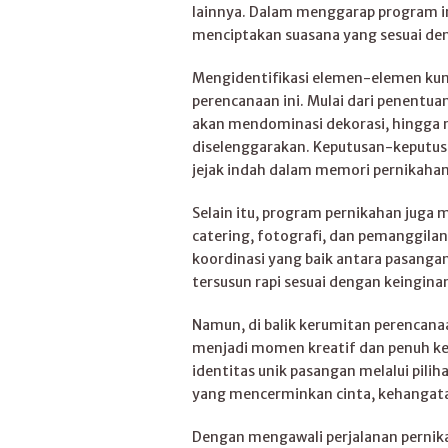
lainnya. Dalam menggarap program i
menciptakan suasana yang sesuai deng
Mengidentifikasi elemen-elemen kun
perencanaan ini. Mulai dari penentu
akan mendominasi dekorasi, hingga 
diselenggarakan. Keputusan-keputusa
jejak indah dalam memori pernikahan
Selain itu, program pernikahan juga 
catering, fotografi, dan pemanggil
koordinasi yang baik antara pasangan
tersusun rapi sesuai dengan keingina
Namun, di balik kerumitan perencan
menjadi momen kreatif dan penuh ke
identitas unik pasangan melalui pil
yang mencerminkan cinta, kehangata
Dengan mengawali perjalanan perni