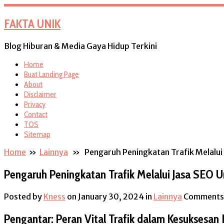
FAKTA UNIK
Blog Hiburan & Media Gaya Hidup Terkini
Home
Buat Landing Page
About
Disclaimer
Privacy
Contact
TOS
Sitemap
Home
»
Lainnya
» Pengaruh Peningkatan Trafik Melalui 
Pengaruh Peningkatan Trafik Melalui Jasa SEO U
Posted by
Kness
on January 30, 2024
in
Lainnya
Comments 
Pengantar: Peran Vital Trafik dalam Kesuksesan 