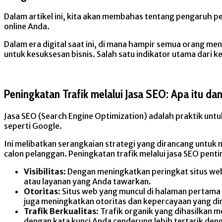
Dalam artikel ini, kita akan membahas tentang pengaruh p
online Anda.
Dalam era digital saat ini, di mana hampir semua orang m
untuk kesuksesan bisnis. Salah satu indikator utama dari 
Peningkatan Trafik melalui Jasa SEO: Apa itu d
Jasa SEO (Search Engine Optimization) adalah praktik untu
seperti Google.
Ini melibatkan serangkaian strategi yang dirancang untu
calon pelanggan. Peningkatan trafik melalui jasa SEO penti
Visibilitas
: Dengan meningkatkan peringkat situs we
atau layanan yang Anda tawarkan.
Otoritas
: Situs web yang muncul di halaman pertama
juga meningkatkan otoritas dan kepercayaan yang di
Trafik Berkualitas
: Trafik organik yang dihasilkan 
dengan kata kunci Anda cenderung lebih tertarik de