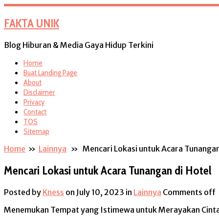
FAKTA UNIK
Blog Hiburan & Media Gaya Hidup Terkini
Home
Buat Landing Page
About
Disclaimer
Privacy
Contact
TOS
Sitemap
Home
»
Lainnya
» Mencari Lokasi untuk Acara Tunangan 
Mencari Lokasi untuk Acara Tunangan di Hotel
Posted by
Kness
on July 10, 2023
in
Lainnya
Comments off
Menemukan Tempat yang Istimewa untuk Merayakan Cinta. 