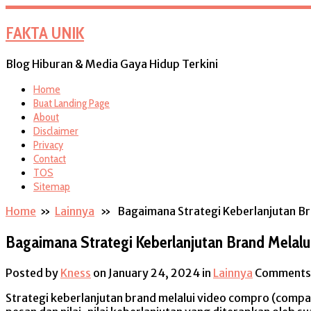
FAKTA UNIK
Blog Hiburan & Media Gaya Hidup Terkini
Home
Buat Landing Page
About
Disclaimer
Privacy
Contact
TOS
Sitemap
Home
»
Lainnya
» Bagaimana Strategi Keberlanjutan Br
Bagaimana Strategi Keberlanjutan Brand Melal
Posted by
Kness
on January 24, 2024
in
Lainnya
Comments 
Strategi keberlanjutan brand melalui video compro (com