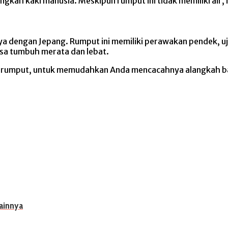
kah kaki manusia. Meskipun rumput ini tidak memiliki air, 
a dengan Jepang. Rumput ini memiliki perawakan pendek, uj
isa tumbuh merata dan lebat.
acah rumput, untuk memudahkan Anda mencacahnya alangkah
ainnya