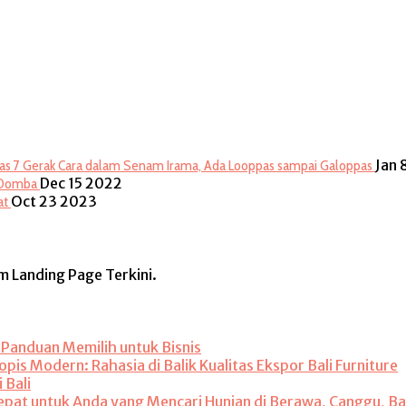
Jan 
7 Gerak Cara dalam Senam Irama, Ada Looppas sampai Galoppas
Dec 15 2022
n Domba
Oct 23 2023
at
rm Landing Page Terkini.
: Panduan Memilih untuk Bisnis
is Modern: Rahasia di Balik Kualitas Ekspor Bali Furniture
 Bali
 Tepat untuk Anda yang Mencari Hunian di Berawa, Canggu, Ba