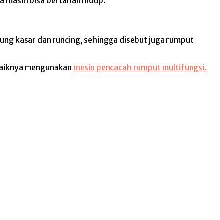
ia masih bisa bertahan hidup.
ung kasar dan runcing, sehingga disebut juga rumput
 baiknya mengunakan
mesin pencacah rumput multifungsi.