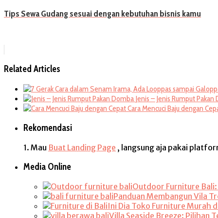
Tips Sewa Gudang sesuai dengan kebutuhan bisnis kamu
Related Articles
Jenis – Jenis Rumput Paka
Cara Mencuci Baju dengan Cep
Rekomendasi
1. Mau
Buat Landing Page
, langsung aja pakai platfo
Media Online
Outdoor Furniture Bali
Panduan Membangun Vila Trop
Ini Dia Toko Furniture Murah di
Villa Seaside Breeze: Pilihan