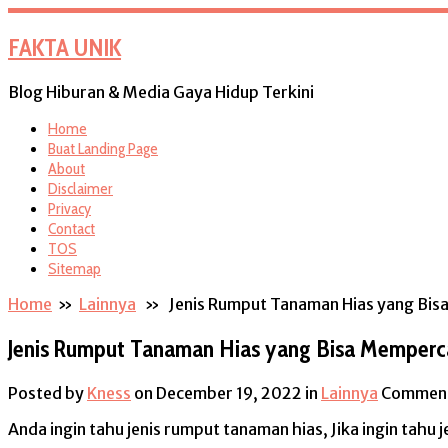
FAKTA UNIK
Blog Hiburan & Media Gaya Hidup Terkini
Home
Buat Landing Page
About
Disclaimer
Privacy
Contact
TOS
Sitemap
Home
»
Lainnya
» Jenis Rumput Tanaman Hias yang Bis
Jenis Rumput Tanaman Hias yang Bisa Memper
Posted by
Kness
on December 19, 2022
in
Lainnya
Comment
Anda ingin tahu jenis rumput tanaman hias, Jika ingin tahu j