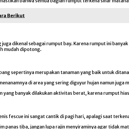
mastikan bahwa semua bagian rumput terkena sinar matahari
ara Berikut
uga dikenal sebagai rumput bay. Karena rumput ini banyak d
ih mudah dipotong.
labang sepertinya merupakan tanaman yang baik untuk ditan
u menanamnya di area yang sering diguyur hujan namun juga m
yang banyak dilakukan aktivitas berat, karena rumput hias 
enis fescue ini sangat cantik di pagi hari, apalagi saat terk
sim panas tiba, jangan lupa rajin menyiraminya agar tidak mat