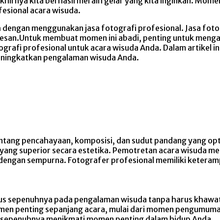
khirnya kita berhasil meraih gelar yang kita inginkan. Mome
esional acara wisuda.
dengan menggunakan jasa fotografi profesional. Jasa foto
san.Untuk membuat momen ini abadi, penting untuk mengaba
rafi profesional untuk acara wisuda Anda. Dalam artikel i
meningkatkan pengalaman wisuda Anda.
tang pencahayaan, komposisi, dan sudut pandang yang opt
yang superior secara estetika. Pemotretan acara wisuda m
n sempurna. Fotografer profesional memiliki keterampil
us sepenuhnya pada pengalaman wisuda tanpa harus khawat
en penting sepanjang acara, mulai dari momen pengumu
 sepenuhnya menikmati momen penting dalam hidup Anda.