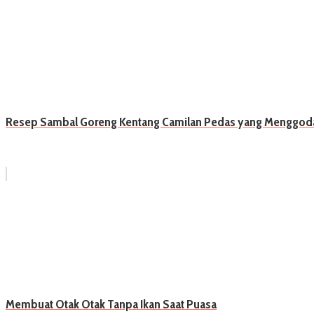
Resep Sambal Goreng Kentang Camilan Pedas yang Menggoda
Membuat Otak Otak Tanpa Ikan Saat Puasa