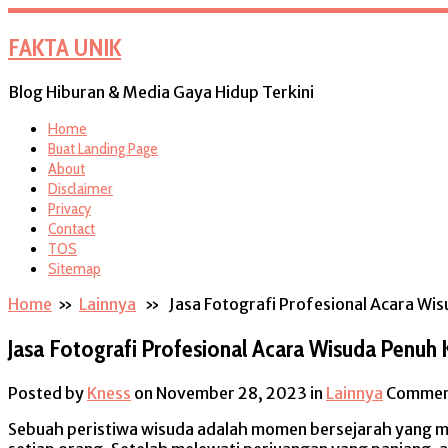
FAKTA UNIK
Blog Hiburan & Media Gaya Hidup Terkini
Home
Buat Landing Page
About
Disclaimer
Privacy
Contact
TOS
Sitemap
Home
»
Lainnya
» Jasa Fotografi Profesional Acara Wi
Jasa Fotografi Profesional Acara Wisuda Penu
Posted by
Kness
on November 28, 2023
in
Lainnya
Commen
Sebuah peristiwa wisuda adalah momen bersejarah yang m