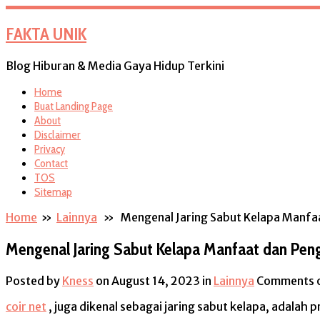
FAKTA UNIK
Blog Hiburan & Media Gaya Hidup Terkini
Home
Buat Landing Page
About
Disclaimer
Privacy
Contact
TOS
Sitemap
Home
»
Lainnya
» Mengenal Jaring Sabut Kelapa Manfa
Mengenal Jaring Sabut Kelapa Manfaat dan Pe
Posted by
Kness
on August 14, 2023
in
Lainnya
Comments 
coir net
, juga dikenal sebagai jaring sabut kelapa, adalah 