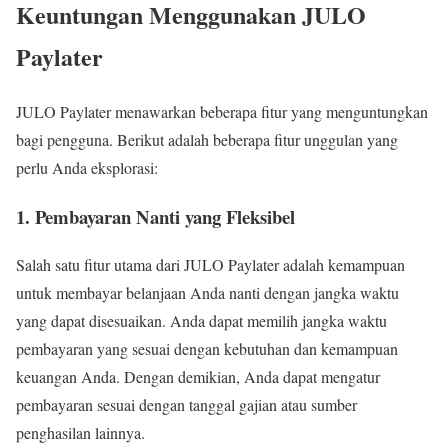
Keuntungan Menggunakan JULO
Paylater
JULO Paylater menawarkan beberapa fitur yang menguntungkan
bagi pengguna. Berikut adalah beberapa fitur unggulan yang
perlu Anda eksplorasi:
1. Pembayaran Nanti yang Fleksibel
Salah satu fitur utama dari JULO Paylater adalah kemampuan
untuk membayar belanjaan Anda nanti dengan jangka waktu
yang dapat disesuaikan. Anda dapat memilih jangka waktu
pembayaran yang sesuai dengan kebutuhan dan kemampuan
keuangan Anda. Dengan demikian, Anda dapat mengatur
pembayaran sesuai dengan tanggal gajian atau sumber
penghasilan lainnya.