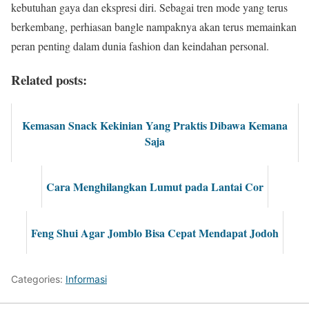
kebutuhan gaya dan ekspresi diri. Sebagai tren mode yang terus
berkembang, perhiasan bangle nampaknya akan terus memainkan
peran penting dalam dunia fashion dan keindahan personal.
Related posts:
Kemasan Snack Kekinian Yang Praktis Dibawa Kemana
Saja
Cara Menghilangkan Lumut pada Lantai Cor
Feng Shui Agar Jomblo Bisa Cepat Mendapat Jodoh
Categories:
Informasi