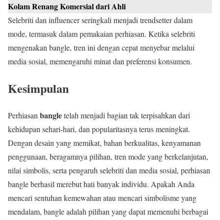
Kolam Renang Komersial dari Ahli
Selebriti dan influencer seringkali menjadi trendsetter dalam
mode, termasuk dalam pemakaian perhiasan. Ketika selebriti
mengenakan bangle, tren ini dengan cepat menyebar melalui
media sosial, memengaruhi minat dan preferensi konsumen.
Kesimpulan
bangle
Perhiasan
telah menjadi bagian tak terpisahkan dari
kehidupan sehari-hari, dan popularitasnya terus meningkat.
Dengan desain yang memikat, bahan berkualitas, kenyamanan
penggunaan, beragamnya pilihan, tren mode yang berkelanjutan,
nilai simbolis, serta pengaruh selebriti dan media sosial, perhiasan
bangle berhasil merebut hati banyak individu. Apakah Anda
mencari sentuhan kemewahan atau mencari simbolisme yang
mendalam, bangle adalah pilihan yang dapat memenuhi berbagai