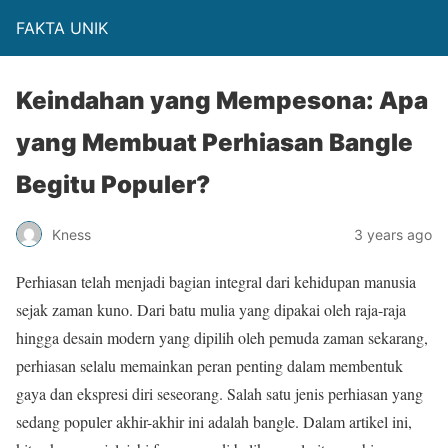
FAKTA UNIK
Keindahan yang Mempesona: Apa
yang Membuat Perhiasan Bangle
Begitu Populer?
Kness
3 years ago
Perhiasan telah menjadi bagian integral dari kehidupan manusia
sejak zaman kuno. Dari batu mulia yang dipakai oleh raja-raja
hingga desain modern yang dipilih oleh pemuda zaman sekarang,
perhiasan selalu memainkan peran penting dalam membentuk
gaya dan ekspresi diri seseorang. Salah satu jenis perhiasan yang
sedang populer akhir-akhir ini adalah bangle. Dalam artikel ini,