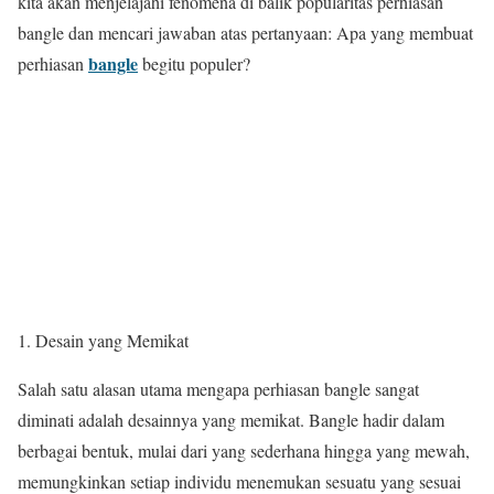
kita akan menjelajahi fenomena di balik popularitas perhiasan
bangle dan mencari jawaban atas pertanyaan: Apa yang membuat
bangle
perhiasan
begitu populer?
Desain yang Memikat
Salah satu alasan utama mengapa perhiasan bangle sangat
diminati adalah desainnya yang memikat. Bangle hadir dalam
berbagai bentuk, mulai dari yang sederhana hingga yang mewah,
memungkinkan setiap individu menemukan sesuatu yang sesuai