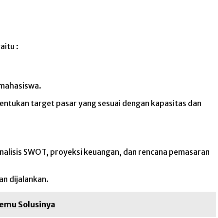
aitu :
a mahasiswa.
nentukan target pasar yang sesuai dengan kapasitas dan
r, analisis SWOT, proyeksi keuangan, dan rencana pemasaran
n dijalankan.
temu Solusinya