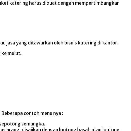
 paket katering harus dibuat dengan mempertimbangkan
jasa yang ditawarkan oleh bisnis katering di kantor.
 ke mulut.
. Beberapa contoh menu nya :
an sepotong semangka.
tas arang, disajikan dengan lontong basah atau lontong