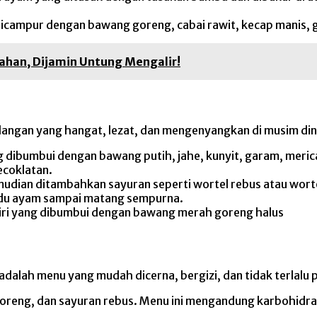
 dicampur dengan bawang goreng, cabai rawit, kecap manis, g
ahan, Dijamin Untung Mengalir!
dangan yang hangat, lezat, dan mengenyangkan di musim din
g dibumbui dengan bawang putih, jahe, kunyit, garam, meric
ecoklatan.
dian ditambahkan sayuran seperti wortel rebus atau worte
ldu ayam sampai matang sempurna.
ggiri yang dibumbui dengan bawang merah goreng halus
dalah menu yang mudah dicerna, bergizi, dan tidak terlalu 
oreng, dan sayuran rebus. Menu ini mengandung karbohidrat,