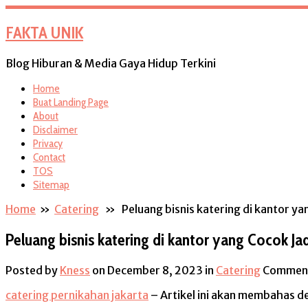
FAKTA UNIK
Blog Hiburan & Media Gaya Hidup Terkini
Home
Buat Landing Page
About
Disclaimer
Privacy
Contact
TOS
Sitemap
Home
»
Catering
» Peluang bisnis katering di kantor yan
Peluang bisnis katering di kantor yang Cocok Jad
Posted by
Kness
on December 8, 2023
in
Catering
Comment
catering pernikahan jakarta
– Artikel ini akan membahas de