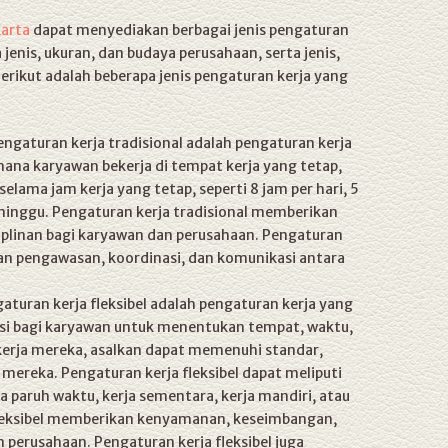
arta
dapat menyediakan berbagai jenis pengaturan
jenis, ukuran, dan budaya perusahaan, serta jenis,
Berikut adalah beberapa jenis pengaturan kerja yang
ngaturan kerja tradisional adalah pengaturan kerja
mana karyawan bekerja di tempat kerja yang tetap,
 selama jam kerja yang tetap, seperti 8 jam per hari, 5
 minggu. Pengaturan kerja tradisional memberikan
siplinan bagi karyawan dan perusahaan. Pengaturan
an pengawasan, koordinasi, dan komunikasi antara
aturan kerja fleksibel adalah pengaturan kerja yang
si bagi karyawan untuk menentukan tempat, waktu,
s kerja mereka, asalkan dapat memenuhi standar,
 mereka. Pengaturan kerja fleksibel dapat meliputi
erja paruh waktu, kerja sementara, kerja mandiri, atau
 fleksibel memberikan kenyamanan, keseimbangan,
 perusahaan. Pengaturan kerja fleksibel juga