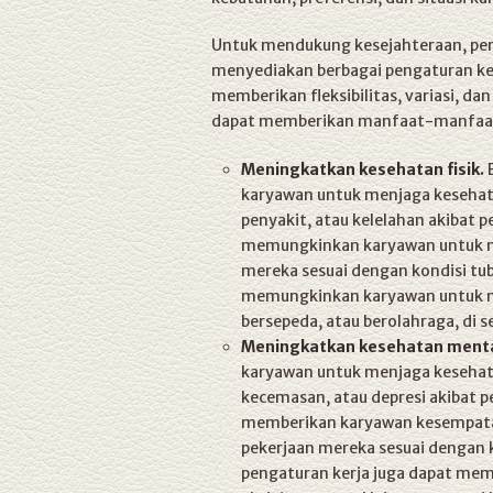
Untuk mendukung kesejahteraan, per
menyediakan berbagai pengaturan ker
memberikan fleksibilitas, variasi, da
dapat memberikan manfaat-manfaat
Meningkatkan kesehatan fisik.
B
karyawan untuk menjaga kesehata
penyakit, atau kelelahan akibat p
memungkinkan karyawan untuk men
mereka sesuai dengan kondisi tub
memungkinkan karyawan untuk mela
bersepeda, atau berolahraga, di s
Meningkatkan kesehatan menta
karyawan untuk menjaga kesehat
kecemasan, atau depresi akibat p
memberikan karyawan kesempata
pekerjaan mereka sesuai dengan 
pengaturan kerja juga dapat me