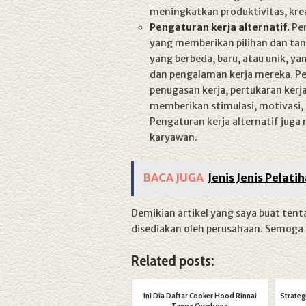
meningkatkan produktivitas, krea
Pengaturan kerja alternatif.
Pen
yang memberikan pilihan dan ta
yang berbeda, baru, atau unik, 
dan pengalaman kerja mereka. Peng
penugasan kerja, pertukaran kerja
memberikan stimulasi, motivasi
Pengaturan kerja alternatif juga
karyawan.
BACA JUGA
Jenis Jenis Pelati
Demikian artikel yang saya buat tent
disediakan oleh perusahaan. Semoga 
Related posts:
Ini Dia Daftar Cooker Hood Rinnai
Strateg
Tanpa Cerobong