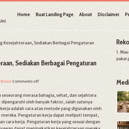
Home
Buat Landing Page
About
Disclaimer
P
ini
Reko
esejahteraan, Sediakan Berbagai Pengaturan
1. Ma
pakai 
raan, Sediakan Berbagai Pengaturan
Medi
n
Bisnis
Comments off
a seseorang merasa bahagia, sehat, dan sejahtera
 dipengaruhi oleh banyak faktor, salah satunya
 kerja adalah cara atau metode yang digunakan oleh
mereka. Pengaturan kerja dapat meliputi tempat,
 dan cara kerja. Pengaturan kerja yang sesuai dengan
karyawan dapat meningkatkan kesejahteraan mereka.