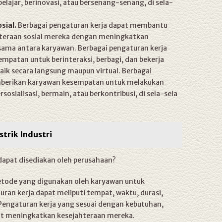
belajar, berinovasi, atau bersenang-senang, di sela-
sial.
Berbagai pengaturan kerja dapat membantu
teraan sosial mereka dengan meningkatkan
sama antara karyawan. Berbagai pengaturan kerja
patan untuk berinteraksi, berbagi, dan bekerja
ik secara langsung maupun virtual. Berbagai
mberikan karyawan kesempatan untuk melakukan
ersosialisasi, bermain, atau berkontribusi, di sela-sela
strik Industri
 dapat disediakan oleh perusahaan?
etode yang digunakan oleh karyawan untuk
ran kerja dapat meliputi tempat, waktu, durasi,
. Pengaturan kerja yang sesuai dengan kebutuhan,
pat meningkatkan kesejahteraan mereka.