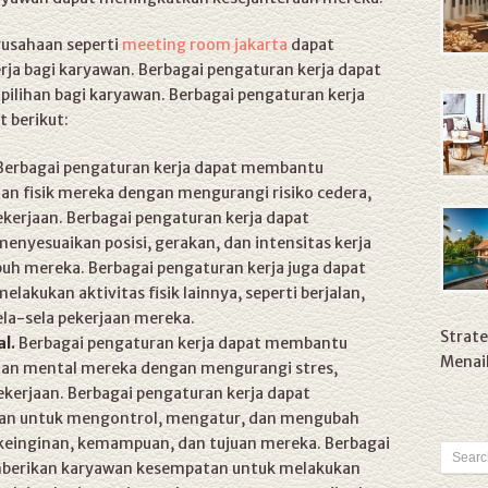
usahaan seperti
meeting room jakarta
dapat
ja bagi karyawan. Berbagai pengaturan kerja dapat
n pilihan bagi karyawan. Berbagai pengaturan kerja
 berikut:
erbagai pengaturan kerja dapat membantu
n fisik mereka dengan mengurangi risiko cedera,
ekerjaan. Berbagai pengaturan kerja dapat
yesuaikan posisi, gerakan, dan intensitas kerja
uh mereka. Berbagai pengaturan kerja juga dapat
kukan aktivitas fisik lainnya, seperti berjalan,
ela-sela pekerjaan mereka.
Strate
l.
Berbagai pengaturan kerja dapat membantu
Menaik
an mental mereka dengan mengurangi stres,
ekerjaan. Berbagai pengaturan kerja dapat
n untuk mengontrol, mengatur, dan mengubah
keinginan, kemampuan, dan tujuan mereka. Berbagai
mberikan karyawan kesempatan untuk melakukan