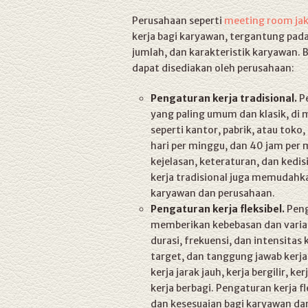
Perusahaan seperti
meeting room jak
kerja bagi karyawan, tergantung pada 
jumlah, dan karakteristik karyawan. 
dapat disediakan oleh perusahaan:
Pengaturan kerja tradisional.
Pe
yang paling umum dan klasik, di 
seperti kantor, pabrik, atau toko,
hari per minggu, dan 40 jam per
kejelasan, keteraturan, dan kedi
kerja tradisional juga memudahk
karyawan dan perusahaan.
Pengaturan kerja fleksibel.
Peng
memberikan kebebasan dan varia
durasi, frekuensi, dan intensita
target, dan tanggung jawab kerja
kerja jarak jauh, kerja bergilir, k
kerja berbagi. Pengaturan kerja
dan kesesuaian bagi karyawan dan