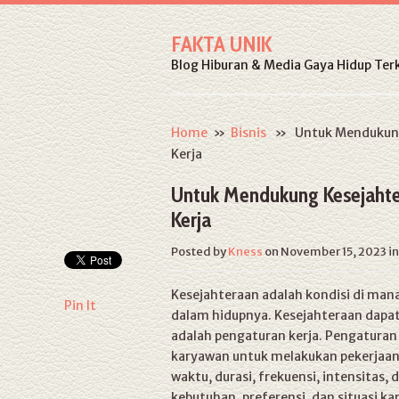
FAKTA UNIK
Blog Hiburan & Media Gaya Hidup Terk
Home
»
Bisnis
» Untuk Mendukung K
Kerja
Untuk Mendukung Kesejahte
Kerja
Posted by
Kness
on November 15, 2023
i
Kesejahteraan adalah kondisi di man
Pin It
dalam hidupnya. Kesejahteraan dapat
adalah pengaturan kerja. Pengaturan
karyawan untuk melakukan pekerjaan 
waktu, durasi, frekuensi, intensitas,
kebutuhan, preferensi, dan situasi 