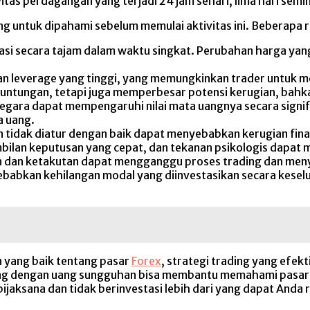
tas perdagangan yang terjadi 24 jam sehari, lima hari semi
ing untuk dipahami sebelum memulai aktivitas ini. Beberapa 
si secara tajam dalam waktu singkat. Perubahan harga yang
n leverage yang tinggi, yang memungkinkan trader untuk me
untungan, tetapi juga memperbesar potensi kerugian, bahka
negara dapat mempengaruhi nilai mata uangnya secara signifi
a uang.
n tidak diatur dengan baik dapat menyebabkan kerugian fina
bilan keputusan yang cepat, dan tekanan psikologis dap
an dan ketakutan dapat mengganggu proses trading dan men
babkan kehilangan modal yang diinvestasikan secara keselu
n yang baik tentang pasar
Forex
, strategi trading yang efekt
 dengan uang sungguhan bisa membantu memahami pasar dan
ijaksana dan tidak berinvestasi lebih dari yang dapat Anda 