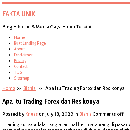
FAKTA UNIK
Blog Hiburan & Media Gaya Hidup Terkini
Home
Buat Landing Page
About
Disclaimer
Privacy
Contact
TOS
Sitemap
Home
»
Bisnis
» Apa Itu Trading Forex dan Resikonya
Apa Itu Trading Forex dan Resikonya
Posted by
Kness
on July 18, 2023
in
Bisnis
Comments off
Trading Forex adalah kegiatan jual beli mata uang di pasar