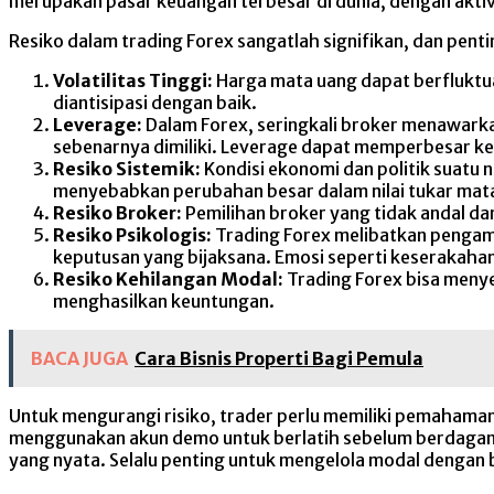
merupakan pasar keuangan terbesar di dunia, dengan aktivi
Resiko dalam trading Forex sangatlah signifikan, dan pent
Volatilitas Tinggi:
Harga mata uang dapat berfluktua
diantisipasi dengan baik.
Leverage:
Dalam Forex, seringkali broker menawarka
sebenarnya dimiliki. Leverage dapat memperbesar ke
Resiko Sistemik:
Kondisi ekonomi dan politik suatu 
menyebabkan perubahan besar dalam nilai tukar mat
Resiko Broker:
Pemilihan broker yang tidak andal da
Resiko Psikologis:
Trading Forex melibatkan pengam
keputusan yang bijaksana. Emosi seperti keserakah
Resiko Kehilangan Modal:
Trading Forex bisa menye
menghasilkan keuntungan.
BACA JUGA
Cara Bisnis Properti Bagi Pemula
Untuk mengurangi risiko, trader perlu memiliki pemahama
menggunakan akun demo untuk berlatih sebelum berdagang
yang nyata. Selalu penting untuk mengelola modal dengan b