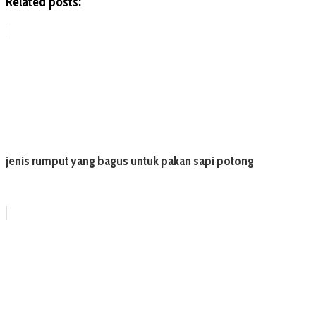
Related posts:
jenis rumput yang bagus untuk pakan sapi potong