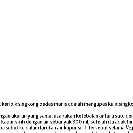
keripik singkong pedas manis adalah mengupas kulit singkon
dengan ukuran yang sama, usahakan ketebalan antara satu de
 kapur sirih dengan air sebanyak 300 ml, setelah itu aduk h
rsebut ke dalam larutan air kapur sirih tersebut selama ½ ja