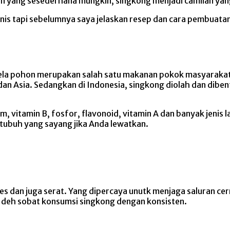
n yang sesederhana mungkin, singkong menjadi camilan yan
nis tapi sebelumnya saya jelaskan resep dan cara pembuat
etela pohon merupakan salah satu makanan pokok masyarak
n dan Asia. Sedangkan di Indonesia, singkong diolah dan di
 vitamin B, fosfor, flavonoid, vitamin A dan banyak jenis l
 tubuh yang sayang jika Anda lewatkan.
s dan juga serat. Yang dipercaya unutk menjaga saluran c
ba deh sobat konsumsi singkong dengan konsisten.