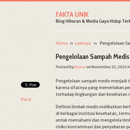
FAKTA UNIK
Blog Hiburan & Media Gaya Hidup Terk
Home
»
Lainnya
» Pengelolaan Sam
Pengelolaan Sampah Medis
Posted by
Kness
on November 23, 2023
i
Pengelolaan sampah medis menjadi t
karena sifatnya yang memerlukan pe
terhadap lingkungan dan kesehatan 
Pin It
Definisi limbah medis melibatkan berb
di berbagai institusi kesehatan, term
untuk memahami dan mengelola limb
risiko kontaminasi dan penyebaran p