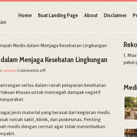
Home
Buat Landing Page
About
Disclaimer
P
ini
Reko
pah Medis dalam Menjaga Kesehatan Lingkungan
1. Ma
 dalam Menjaga Kesehatan Lingkungan
pakai 
n
Lainnya
Comments off
antangan serius dalam ranah pelayanan kesehatan
Medi
rlakuan khusus untuk mencegah dampak negatif
masyarakat.
agai jenis material yang berasal dari kegiatan medis
asuk rumah sakit, klinik, dan puskesmas. Penting
ah medis dengan cermat agar tidak menimbulkan
enyakit.