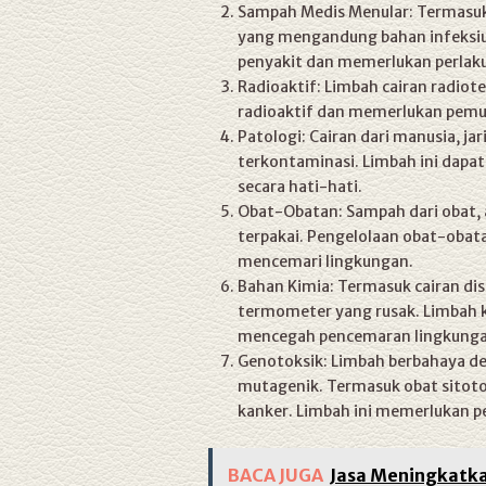
Sampah Medis Menular: Termasuk ti
yang mengandung bahan infeksiu
penyakit dan memerlukan perlaku
Radioaktif: Limbah cairan radiote
radioaktif dan memerlukan pem
Patologi: Cairan dari manusia, j
terkontaminasi. Limbah ini dapa
secara hati-hati.
Obat-Obatan: Sampah dari obat, a
terpakai. Pengelolaan obat-obat
mencemari lingkungan.
Bahan Kimia: Termasuk cairan dis
termometer yang rusak. Limbah 
mencegah pencemaran lingkunga
Genotoksik: Limbah berbahaya de
mutagenik. Termasuk obat sitoto
kanker. Limbah ini memerlukan 
BACA JUGA
Jasa Meningkatka