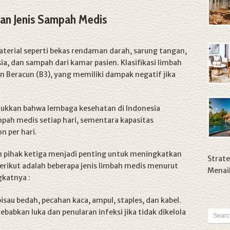
an Jenis Sampah Medis
rial seperti bekas rendaman darah, sarung tangan,
sia, dan sampah dari kamar pasien. Klasifikasi limbah
Beracun (B3), yang memiliki dampak negatif jika
ukkan bahwa lembaga kesehatan di Indonesia
pah medis setiap hari, sementara kapasitas
n per hari.
an pihak ketiga menjadi penting untuk meningkatkan
Strate
Berikut adalah beberapa jenis limbah medis menurut
Menaik
gkatnya :
sau bedah, pecahan kaca, ampul, staples, dan kabel.
babkan luka dan penularan infeksi jika tidak dikelola