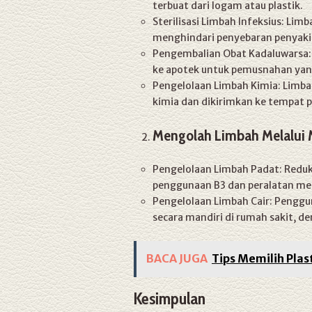
terbuat dari logam atau plastik.
Sterilisasi Limbah Infeksius: Limb
menghindari penyebaran penyaki
Pengembalian Obat Kadaluwarsa:
ke apotek untuk pemusnahan yan
Pengelolaan Limbah Kimia: Limb
kimia dan dikirimkan ke tempat 
Mengolah Limbah Melalui
Pengelolaan Limbah Padat: Redu
penggunaan B3 dan peralatan me
Pengelolaan Limbah Cair: Penggun
secara mandiri di rumah sakit, d
BACA JUGA
Tips Memilih Plas
Kesimpulan