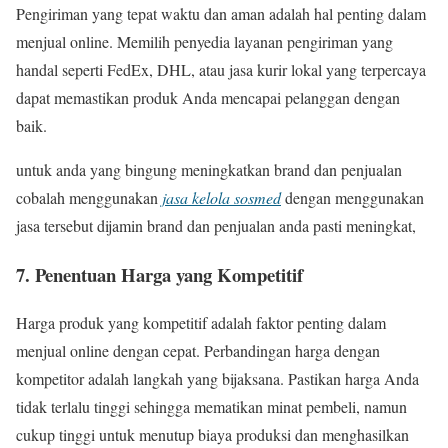
Pengiriman yang tepat waktu dan aman adalah hal penting dalam
menjual online. Memilih penyedia layanan pengiriman yang
handal seperti FedEx, DHL, atau jasa kurir lokal yang terpercaya
dapat memastikan produk Anda mencapai pelanggan dengan
baik.
untuk anda yang bingung meningkatkan brand dan penjualan
cobalah menggunakan
jasa kelola sosmed
dengan menggunakan
jasa tersebut dijamin brand dan penjualan anda pasti meningkat,
7. Penentuan Harga yang Kompetitif
Harga produk yang kompetitif adalah faktor penting dalam
menjual online dengan cepat. Perbandingan harga dengan
kompetitor adalah langkah yang bijaksana. Pastikan harga Anda
tidak terlalu tinggi sehingga mematikan minat pembeli, namun
cukup tinggi untuk menutup biaya produksi dan menghasilkan