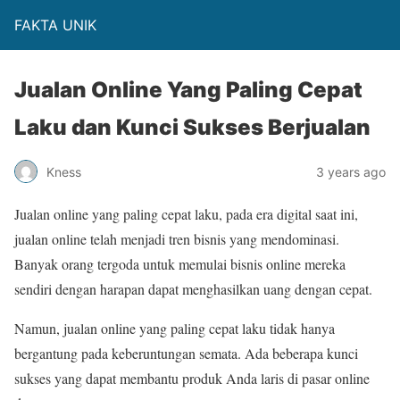
FAKTA UNIK
Jualan Online Yang Paling Cepat
Laku dan Kunci Sukses Berjualan
Kness
3 years ago
Jualan online yang paling cepat laku, pada era digital saat ini,
jualan online telah menjadi tren bisnis yang mendominasi.
Banyak orang tergoda untuk memulai bisnis online mereka
sendiri dengan harapan dapat menghasilkan uang dengan cepat.
Namun, jualan online yang paling cepat laku tidak hanya
bergantung pada keberuntungan semata. Ada beberapa kunci
sukses yang dapat membantu produk Anda laris di pasar online