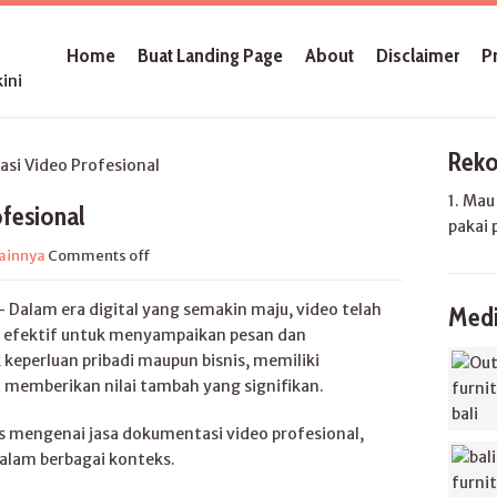
Home
Buat Landing Page
About
Disclaimer
P
ini
Reko
i Video Profesional
1. Ma
fesional
pakai 
ainnya
Comments off
 –
Dalam era digital yang semakin maju, video telah
Medi
g efektif untuk menyampaikan pesan dan
eperluan pribadi maupun bisnis, memiliki
 memberikan nilai tambah yang signifikan.
as mengenai jasa dokumentasi video profesional,
lam berbagai konteks.