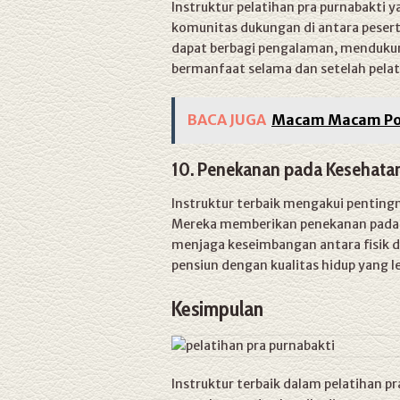
Instruktur pelatihan pra purnabakt
komunitas dukungan di antara peser
dapat berbagi pengalaman, mendukun
bermanfaat selama dan setelah pelat
BACA JUGA
Macam Macam Polo
10. Penekanan pada Kesehata
Instruktur terbaik mengakui penting
Mereka memberikan penekanan pada g
menjaga keseimbangan antara fisik 
pensiun dengan kualitas hidup yang le
Kesimpulan
Instruktur terbaik dalam pelatihan p