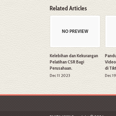
Related Articles
Kelebihan dan Kekurangan
Pandu
Pelatihan CSR Bagi
Video
Perusahaan.
di Tik
Dec 11 2023
Dec 1