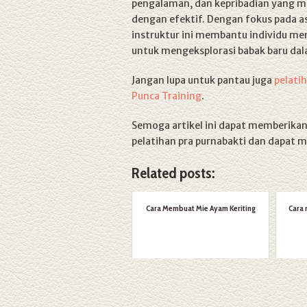
pengalaman, dan kepribadian yang
dengan efektif. Dengan fokus pada as
instruktur ini membantu individu me
untuk mengeksplorasi babak baru da
Jangan lupa untuk pantau juga
pelati
Punca Training
.
Semoga artikel ini dapat memberika
pelatihan pra purnabakti dan dapat
Related posts:
Cara Membuat Mie Ayam Keriting
Cara 