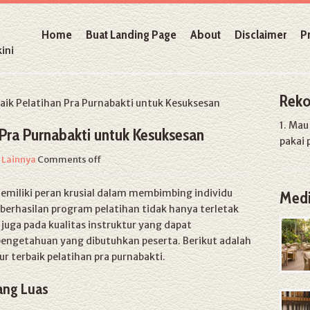
Home
Buat Landing Page
About
Disclaimer
P
ini
Reko
ik Pelatihan Pra Purnabakti untuk Kesuksesan
1. Ma
n Pra Purnabakti untuk Kesuksesan
pakai 
n
Lainnya
Comments off
memiliki peran krusial dalam membimbing individu
Medi
berhasilan program pelatihan tidak hanya terletak
juga pada kualitas instruktur yang dapat
pengetahuan yang dibutuhkan peserta. Berikut adalah
r terbaik pelatihan pra purnabakti.
ang Luas