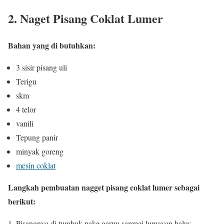
2. Naget Pisang Coklat Lumer
Bahan yang di butuhkan:
3 sisir pisang uli
Terigu
skm
4 telor
vanili
Tepung panir
minyak goreng
mesin coklat
Langkah pembuatan nagget pisang coklat lumer sebagai
berikut:
Pisangnya di tumbuk pake garpu sampai lumayan halus