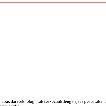
k lepas dari teknologi, tak terkecuali dengan jasa percetaka