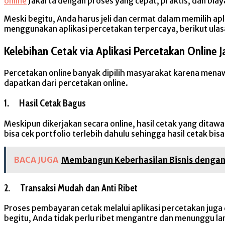
online
Jakarta dengan proses yang cepat, praktis, dan biay
Meski begitu, Anda harus jeli dan cermat dalam memilih ap
menggunakan aplikasi percetakan terpercaya, berikut ula
Kelebihan Cetak via Aplikasi Percetakan Online J
Percetakan online banyak dipilih masyarakat karena menawa
dapatkan dari percetakan online.
1. Hasil Cetak Bagus
Meskipun dikerjakan secara online, hasil cetak yang ditaw
bisa cek portfolio terlebih dahulu sehingga hasil cetak bis
BACA JUGA
Membangun Keberhasilan Bisnis dengan J
2. Transaksi Mudah dan Anti Ribet
Proses pembayaran cetak melalui aplikasi percetakan juga d
begitu, Anda tidak perlu ribet mengantre dan menunggu la