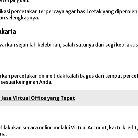
a terjangkau.
likasi percetakan terpercaya agar hasil cetak yang diperol
san selengkapnya.
akarta
rkan sejumlah kelebihan, salah satunya dari segi kepraktis
arkan percetakan online tidak kalah bagus dari tempat perc
a sesuai keinginan Anda.
asa Virtual Office yang Tepat
ilakukan secara online melalui Virtual Account, kartu kredi
ma.