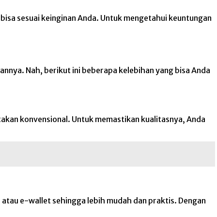
eh bisa sesuai keinginan Anda. Untuk mengetahui keuntungan
annya. Nah, berikut ini beberapa kelebihan yang bisa Anda
etakan konvensional. Untuk memastikan kualitasnya, Anda
t, atau e-wallet sehingga lebih mudah dan praktis. Dengan