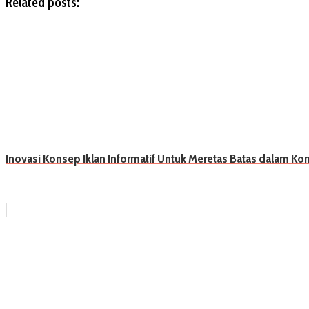
Related posts:
Inovasi Konsep Iklan Informatif Untuk Meretas Batas dalam K