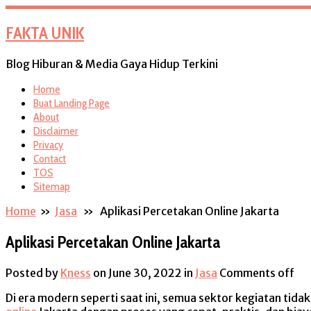
FAKTA UNIK
Blog Hiburan & Media Gaya Hidup Terkini
Home
Buat Landing Page
About
Disclaimer
Privacy
Contact
TOS
Sitemap
Home
»
Jasa
» Aplikasi Percetakan Online Jakarta
Aplikasi Percetakan Online Jakarta
Posted by
Kness
on June 30, 2022
in
Jasa
Comments off
Di era modern seperti saat ini, semua sektor kegiatan tida