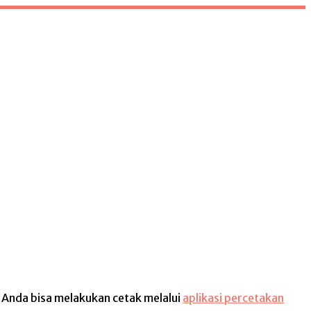
n. Anda bisa melakukan cetak melalui
aplikasi percetakan