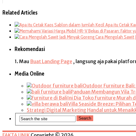
Related Articles
Apa itu Cetak K
Cara Mengolah Sawit 
Rekomendasi
1. Mau
Buat Landing Page
, langsung aja pakai platfo
Media Online
Outdoor Furniture Bali
Panduan Membangun Vila Trop
Ini Dia Toko Furniture Murah di
Villa Seaside Breeze: Pilihan
Strategi Digital Marketing Handal untuk Menaik
FAKTA UNIK
Copyright © 2026.