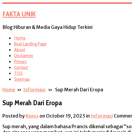
FAKTA UNIK
Blog Hiburan & Media Gaya Hidup Terkini
Home
Buat Landing Page
About
Disclaimer
Privacy
Contact
TOS
Sitemap
Home
»
Informasi
» Sup Merah Dari Eropa
Sup Merah Dari Eropa
Posted by
Kness
on October 19, 2023
in
Informasi
Commen
Sup merah, yang dalam bahasa Prancis dikenal sebagai “sou