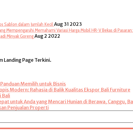
Aug 31 2023
aos Sablon dalam Jumlah Kecil
Memahami Variasi Harga Mobil HR-V Bekas di Pasaran
Aug 2 2022
Jadi Minyak Goreng
rm Landing Page Terkini.
: Panduan Memilih untuk Bisnis
is Modern: Rahasia di Balik Kualitas Ekspor Bali Furniture
 Bali
 Tepat untuk Anda yang Mencari Hunian di Berawa, Canggu, Ba
kan Penjualan Properti