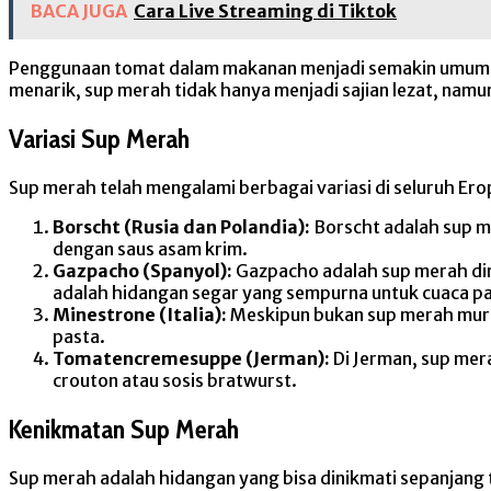
BACA JUGA
Cara Live Streaming di Tiktok
Penggunaan tomat dalam makanan menjadi semakin umum, d
menarik, sup merah tidak hanya menjadi sajian lezat, nam
Variasi Sup Merah
Sup merah telah mengalami berbagai variasi di seluruh Erop
Borscht (Rusia dan Polandia):
Borscht adalah sup me
dengan saus asam krim.
Gazpacho (Spanyol):
Gazpacho adalah sup merah din
adalah hidangan segar yang sempurna untuk cuaca p
Minestrone (Italia):
Meskipun bukan sup merah murni
pasta.
Tomatencremesuppe (Jerman):
Di Jerman, sup mer
crouton atau sosis bratwurst.
Kenikmatan Sup Merah
Sup merah adalah hidangan yang bisa dinikmati sepanjang 