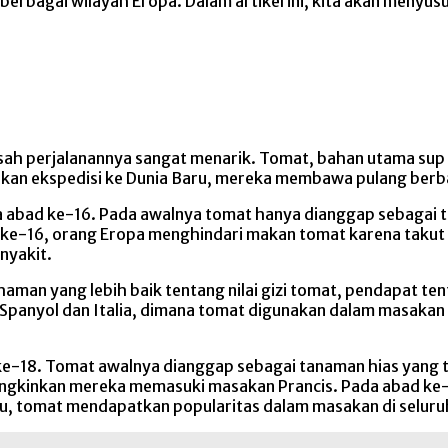
 berbagai wilayah Eropa. Dalam artikel ini, kita akan menyusu
ah perjalanannya sangat menarik. Tomat, bahan utama sup m
akukan ekspedisi ke Dunia Baru, mereka membawa pulang be
a abad ke-16. Pada awalnya tomat hanya dianggap sebagai 
 ke-16, orang Eropa menghindari makan tomat karena taku
nyakit.
n yang lebih baik tentang nilai gizi tomat, pendapat ten
 Spanyol dan Italia, dimana tomat digunakan dalam masakan
ke-18. Tomat awalnya dianggap sebagai tanaman hias yang ti
gkinkan mereka memasuki masakan Prancis. Pada abad ke-1
u, tomat mendapatkan popularitas dalam masakan di seluru