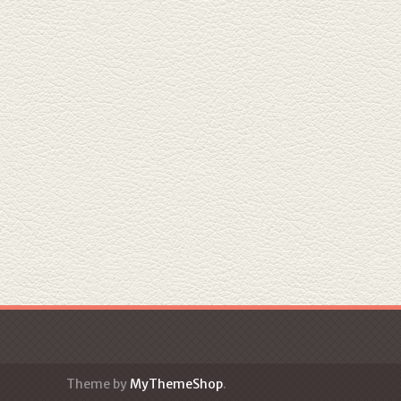
Theme by
MyThemeShop
.