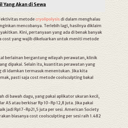
il Yang Akan di Sewa
fektivitas metode
cryolipolysis
di dalam menghalau
inkan mencobanya. Terlebih lagi, hasilnya diklaim
kitkan. Kini, pertanyaan yang ada di benak banyak
pa cost yang wajib dikeluarkan untuk meniti metode
l berlainan bergantung wilayah perawatan, klinik
ang dipakai. Selain itu, kuantitas perawatan yang
ng di idamkan termasuk menentukan. Jika kita
ak, pasti saja cost metode coolsculpting bakal
ah di bawah dagu, yang pakai aplikator ukuran kecil,
 AS atau berkisar Rp 10-Rp 12,8 juta. Jika pakai
aik jadi Rp17-Rp21,5 juta per sesi. American Society
akan biasanya cost coolsculpting per sesi raih 1.482