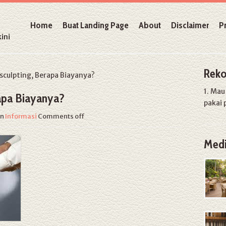
Home
Buat Landing Page
About
Disclaimer
P
ini
Reko
ulpting, Berapa Biayanya?
1. Ma
apa Biayanya?
pakai 
in
Informasi
Comments off
Medi