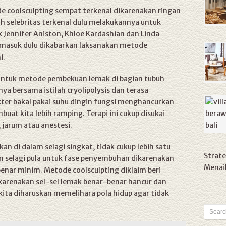
 coolsculpting sempat terkenal dikarenakan ringan
lah selebritas terkenal dulu melakukannya untuk
Jennifer Aniston, Khloe Kardashian dan Linda
termasuk dulu dikabarkan laksanakan metode
i.
 untuk metode pembekuan lemak di bagian tubuh
a bersama istilah cryolipolysis dan terasa
kter bakal pakai suhu dingin fungsi menghancurkan
uat kita lebih ramping. Terapi ini cukup disukai
 jarum atau anestesi.
 di dalam selagi singkat, tidak cukup lebih satu
Strate
an selagi pula untuk fase penyembuhan dikarenakan
Menaik
enar minim. Metode coolsculpting diklaim beri
arenakan sel-sel lemak benar-benar hancur dan
 kita diharuskan memelihara pola hidup agar tidak