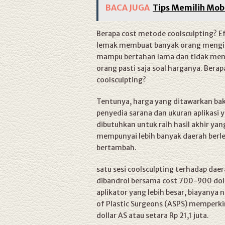
BACA JUGA
Tips Memilih Mob
Berapa cost metode coolsculpting? E
lemak membuat banyak orang menging
mampu bertahan lama dan tidak menya
orang pasti saja soal harganya. Bera
coolsculpting?
Tentunya, harga yang ditawarkan baka
penyedia sarana dan ukuran aplikasi y
dibutuhkan untuk raih hasil akhir ya
mempunyai lebih banyak daerah berlem
bertambah.
satu sesi coolsculpting terhadap daer
dibandrol bersama cost 700-900 dollar
aplikator yang lebih besar, biayanya n
of Plastic Surgeons (ASPS) memperkir
dollar AS atau setara Rp 21,1 juta.