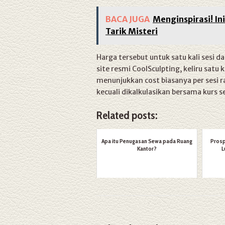
BACA JUGA
Menginspirasi! In
Tarik Misteri
Harga tersebut untuk satu kali sesi d
site resmi CoolSculpting, keliru satu 
menunjukkan cost biasanya per sesi r
kecuali dikalkulasikan bersama kurs se
Related posts:
Apa itu Penugasan Sewa pada Ruang
Prosp
Kantor?
L