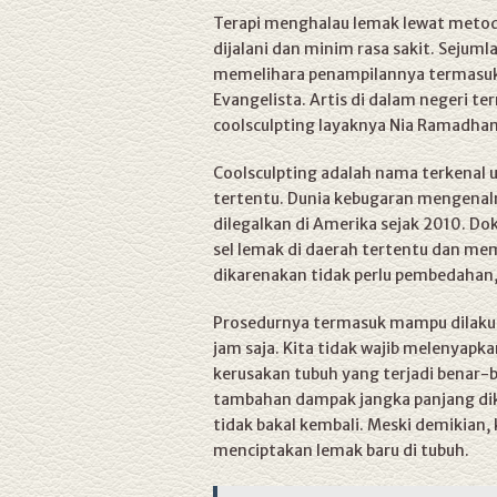
Terapi menghalau lemak lewat metode
dijalani dan minim rasa sakit. Sejum
memelihara penampilannya termasuk 
Evangelista. Artis di dalam negeri 
coolsculpting layaknya Nia Ramadhan
Coolsculpting adalah nama terkenal
tertentu. Dunia kebugaran mengenalny
dilegalkan di Amerika sejak 2010. Do
sel lemak di daerah tertentu dan memb
dikarenakan tidak perlu pembedahan,
Prosedurnya termasuk mampu dilakukan
jam saja. Kita tidak wajib melenyapk
kerusakan tubuh yang terjadi benar-b
tambahan dampak jangka panjang dik
tidak bakal kembali. Meski demikian,
menciptakan lemak baru di tubuh.