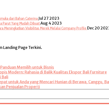
Jul 27 2023
amuka dari Bahan Caterina
Aug 4 2023
pa Parut Yang Mudah Dibuat
Dec 20 202
ra Meningkatkan Visibilitas Merek Melalui Company Profile
rm Landing Page Terkini.
: Panduan Memilih untuk Bisnis
is Modern: Rahasia di Balik Kualitas Ekspor Bali Furniture
 Bali
 Tepat untuk Anda yang Mencari Hunian di Berawa, Canggu, Ba
kan Penjualan Properti