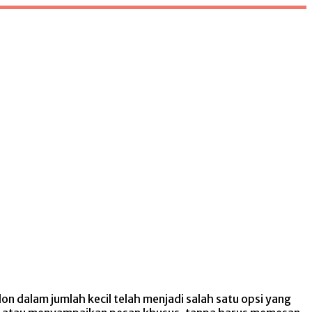
lon dalam jumlah kecil telah menjadi salah satu opsi yang