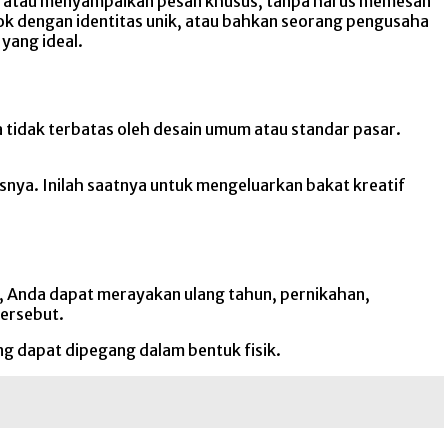
da atau menyampaikan pesan khusus, tanpa harus memesan
ok dengan identitas unik, atau bahkan seorang pengusaha
yang ideal.
a tidak terbatas oleh desain umum atau standar pasar.
nya. Inilah saatnya untuk mengeluarkan bakat kreatif
 Anda dapat merayakan ulang tahun, pernikahan,
tersebut.
g dapat dipegang dalam bentuk fisik.