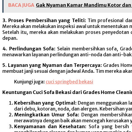
BACA JUGA
Gak Nyaman Kamar Mandimu Kotor dan B
3. Proses Pembersihan yang Teliti
: Tim profesional d
Mereka akan melakukan inspeksi awal untuk menentukan m
Setelah itu, mereka akan melakukan proses penyedotan
depan.
4. Perlindungan Sofa
: Selain membersihkan sofa, Gra
menawarkan layanan perlindungan anti-noda dan anti-bakt
5. Layanan yang Nyaman dan Terpercaya
: Grades Hom
membuat janji sesuai dengan jadwal Anda. Tim mereka aka
Kunjungi juga:
cuci springbed bekasi
Keuntungan Cuci Sofa Bekasi dari Grades Home Cleani
Kebersihan yang Optimal
: Dengan menggunakan la
dari debu, kotoran, noda, dan alergen. Kebersihan y
Meningkatkan Umur Sofa
: Dengan membersihkan
merawatnya dengan baik akan mencegah kerusakan y
Kenyamanan dan Kesehatan
: Sofa yang bersih