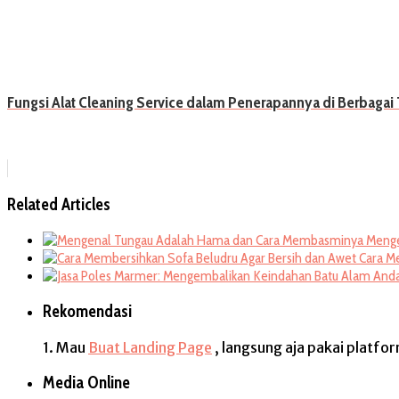
Fungsi Alat Cleaning Service dalam Penerapannya di Berbagai
Related Articles
Menge
Cara M
Rekomendasi
1. Mau
Buat Landing Page
, langsung aja pakai platfo
Media Online