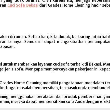
yang tidak terlihat. Oleh karena itu, menjaga kebersi
eran
Cuci Sofa Bekasi
dari Grades Home Cleaning hadir seba
akan di rumah. Setiap hari, kita duduk, berbaring, atau bahk
otoran lainnya. Semua ini dapat mengakibatkan penumpu
rnapasan.
untuk memberikan layanan cuci sofa terbaik di Bekasi. Mere
 jenis sofa. Mengapa mempercayakan pekerjaan ini kepada
i Grades Home Cleaning memiliki pengetahuan mendalam te
 berbagai masalah pembersihan, termasuk noda membandel, 
ning menggunakan peralatan dan produk pembersihan yang 
man, mereka dapat membersihkan sofa Anda dengan efekti