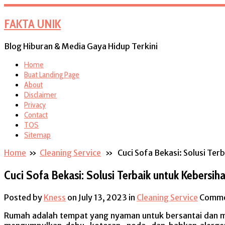
FAKTA UNIK
Blog Hiburan & Media Gaya Hidup Terkini
Home
Buat Landing Page
About
Disclaimer
Privacy
Contact
TOS
Sitemap
Home
»
Cleaning Service
» Cuci Sofa Bekasi: Solusi Ter
Cuci Sofa Bekasi: Solusi Terbaik untuk Kebers
Posted by
Kness
on July 13, 2023
in
Cleaning Service
Comme
Rumah adalah tempat yang nyaman untuk bersantai dan me