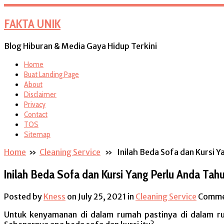
FAKTA UNIK
Blog Hiburan & Media Gaya Hidup Terkini
Home
Buat Landing Page
About
Disclaimer
Privacy
Contact
TOS
Sitemap
Home
»
Cleaning Service
» Inilah Beda Sofa dan Kursi Y
Inilah Beda Sofa dan Kursi Yang Perlu Anda Tah
Posted by
Kness
on July 25, 2021
in
Cleaning Service
Comme
Untuk kenyamanan di dalam rumah pastinya di dalam ruan