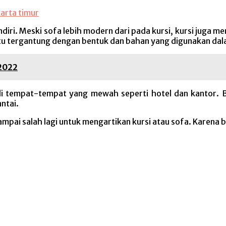
karta timur
iri. Meski sofa lebih modern dari pada kursi, kursi juga memi
 itu tergantung dengan bentuk dan bahan yang digunakan da
 2022
 di tempat-tempat yang mewah seperti hotel dan kantor.
ntai.
mpai salah lagi untuk mengartikan kursi atau sofa. Karena be