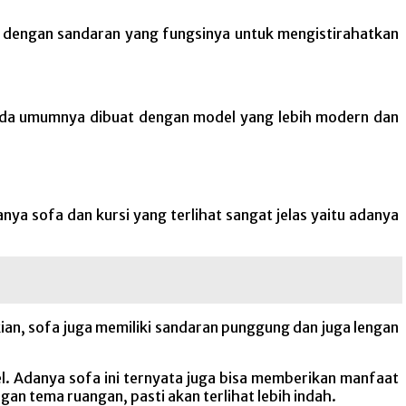
i dengan sandaran yang fungsinya untuk mengistirahatkan
pada umumnya dibuat dengan model yang lebih modern dan
a sofa dan kursi yang terlihat sangat jelas yaitu adanya
kian, sofa juga memiliki sandaran punggung dan juga lengan
l. Adanya sofa ini ternyata juga bisa memberikan manfaat
gan tema ruangan, pasti akan terlihat lebih indah.