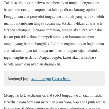
Tak bisa dipungkiri bahwa membersihkan tungau dengan kain
basah, kemoceng, maupun alat lainnya dirasa kurang optimal.
Penggunaan alat penyedot tungau kasur inilah yang terbukti lebih
mampu membasmi tungau secara merata dan bahkan di sela-sela
terkecil sekalipun. Dengan demikian, tungau akan terhisap habis.
Kasur pun tidak akan ditempeli tumpukan kotoran maupun
tungau yang berkembangbiak. Lebih menguntungkan lagi karena
alat vakum tungau tak hanya membasmi tungau saja, melainkan
juga menghisap debu. Dengan begitu, kasur akan senantiasa
bersih, aman dan nyaman digunakan.
kunjungi juga:
sedot tungau jakarta barat
Mengenai ketersediaannya, alat sedot tungau kasur saat ini sudah
tersedia dalam beragam merk dan jenis yang bisa anda pilih sesuai
kebutuhan. Bahkan seiring perkembangan teknologi, alat sedot