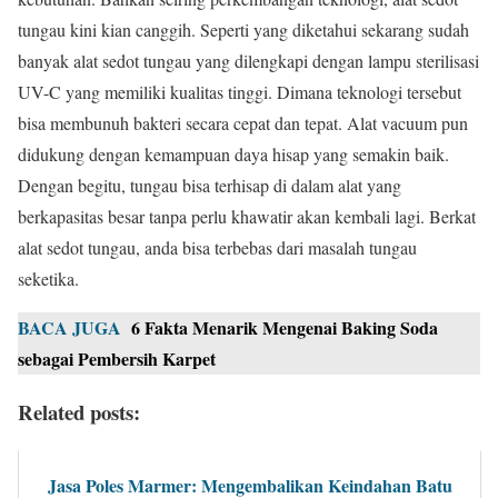
tungau kini kian canggih. Seperti yang diketahui sekarang sudah
banyak alat sedot tungau yang dilengkapi dengan lampu sterilisasi
UV-C yang memiliki kualitas tinggi. Dimana teknologi tersebut
bisa membunuh bakteri secara cepat dan tepat. Alat vacuum pun
didukung dengan kemampuan daya hisap yang semakin baik.
Dengan begitu, tungau bisa terhisap di dalam alat yang
berkapasitas besar tanpa perlu khawatir akan kembali lagi. Berkat
alat sedot tungau, anda bisa terbebas dari masalah tungau
seketika.
BACA JUGA
6 Fakta Menarik Mengenai Baking Soda
sebagai Pembersih Karpet
Related posts:
Jasa Poles Marmer: Mengembalikan Keindahan Batu