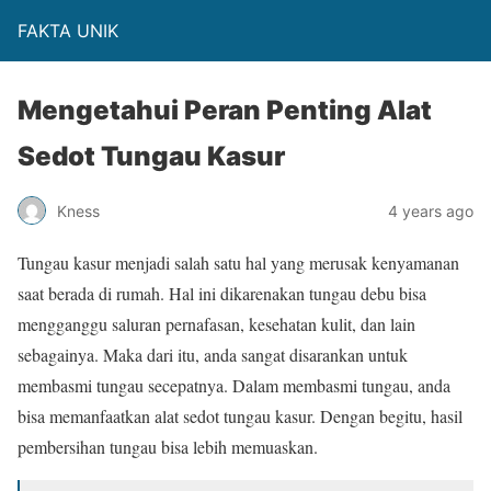
FAKTA UNIK
Mengetahui Peran Penting Alat
Sedot Tungau Kasur
Kness
4 years ago
Tungau kasur menjadi salah satu hal yang merusak kenyamanan
saat berada di rumah. Hal ini dikarenakan tungau debu bisa
mengganggu saluran pernafasan, kesehatan kulit, dan lain
sebagainya. Maka dari itu, anda sangat disarankan untuk
membasmi tungau secepatnya. Dalam membasmi tungau, anda
bisa memanfaatkan alat sedot tungau kasur. Dengan begitu, hasil
pembersihan tungau bisa lebih memuaskan.