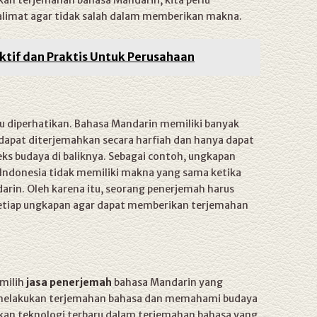
ukan terjemahan bahasa Mandarin, kita perlu
limat agar tidak salah dalam memberikan makna.
ktif dan Praktis Untuk Perusahaan
rlu diperhatikan. Bahasa Mandarin memiliki banyak
dapat diterjemahkan secara harfiah dan hanya dapat
 budaya di baliknya. Sebagai contoh, ungkapan
ndonesia tidak memiliki makna yang sama ketika
rin. Oleh karena itu, seorang penerjemah harus
etiap ungkapan agar dapat memberikan terjemahan
emilih
jasa penerjemah
bahasa Mandarin yang
melakukan terjemahan bahasa dan memahami budaya
kan teknologi terbaru dalam terjemahan bahasa yang