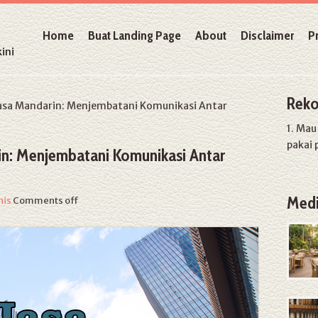
Home
Buat Landing Page
About
Disclaimer
P
ini
Reko
a Mandarin: Menjembatani Komunikasi Antar
1. Ma
pakai 
n: Menjembatani Komunikasi Antar
Medi
nis
Comments off