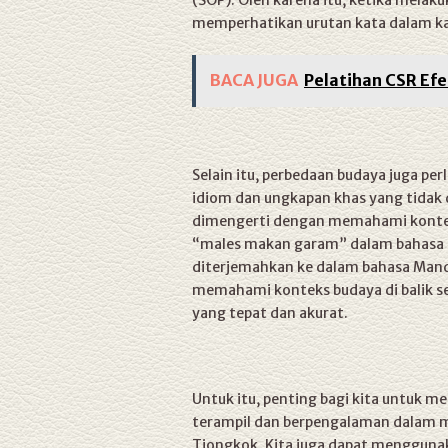
(SOP). Oleh karena itu, ketika melak
memperhatikan urutan kata dalam ka
BACA JUGA
Pelatihan CSR Efe
Selain itu, perbedaan budaya juga pe
idiom dan ungkapan khas yang tidak 
dimengerti dengan memahami konteks
“males makan garam” dalam bahasa I
diterjemahkan ke dalam bahasa Manda
memahami konteks budaya di balik s
yang tepat dan akurat.
Untuk itu, penting bagi kita untuk m
terampil dan berpengalaman dalam 
Tiongkok. Kita juga dapat mengguna