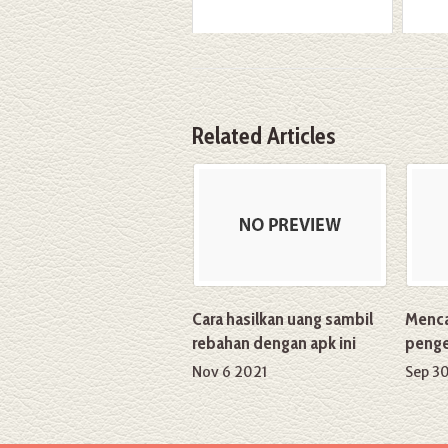
Related Articles
Cara hasilkan uang sambil
Menca
rebahan dengan apk ini
peng
Nov 6 2021
Sep 3