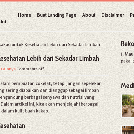
Home
Buat Landing Page
About
Disclaimer
P
ini
Reko
kao untuk Kesehatan Lebih dari Sekadar Limbah
1. Ma
Kesehatan Lebih dari Sekadar Limbah
pakai 
n
Lainnya
Comments off
dalam pembuatan cokelat, tetapi jangan sepelekan
Medi
ang sering diabaikan dan dianggap sebagai limbah
mengandung berbagai senyawa dan nutrisi yang
alam artikel ini, kita akan menjelajahi berbagai
dalam kulit buah kakao.
Kesehatan