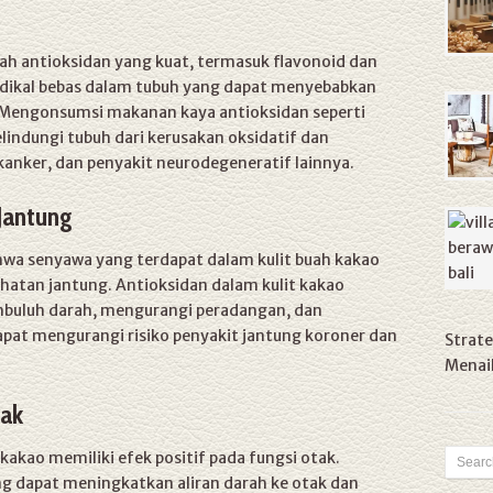
h antioksidan yang kuat, termasuk flavonoid dan
radikal bebas dalam tubuh yang dapat menyebabkan
. Mengonsumsi makanan kaya antioksidan seperti
indungi tubuh dari kerusakan oksidatif dan
kanker, dan penyakit neurodegeneratif lainnya.
Jantung
hwa senyawa yang terdapat dalam kulit buah kakao
ehatan jantung. Antioksidan dalam kulit kakao
uluh darah, mengurangi peradangan, dan
apat mengurangi risiko penyakit jantung koroner dan
Strate
Menaik
tak
akao memiliki efek positif pada fungsi otak.
g dapat meningkatkan aliran darah ke otak dan