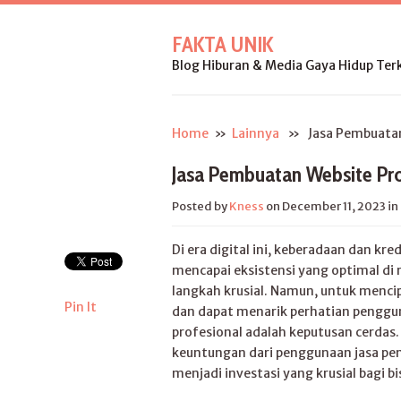
FAKTA UNIK
Blog Hiburan & Media Gaya Hidup Terk
Home
»
Lainnya
» Jasa Pembuatan 
Jasa Pembuatan Website Pr
Posted by
Kness
on December 11, 2023
in
Di era digital ini, keberadaan dan kre
mencapai eksistensi yang optimal di 
langkah krusial. Namun, untuk menci
Pin It
dan dapat menarik perhatian pengg
profesional adalah keputusan cerdas. 
keuntungan dari penggunaan jasa pem
menjadi investasi yang krusial bagi bis