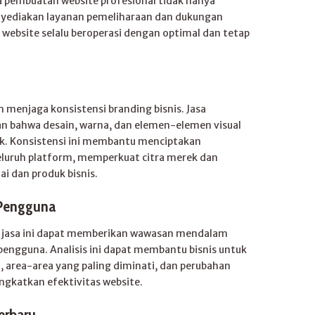
asa pembuatan website profesional tidak hanya
nyediakan layanan pemeliharaan dan dukungan
website selalu beroperasi dengan optimal dan tetap
menjaga konsistensi branding bisnis. Jasa
 bahwa desain, warna, dan elemen-elemen visual
ek. Konsistensi ini membantu menciptakan
eluruh platform, memperkuat citra merek dan
i dan produk bisnis.
t Pengguna
b, jasa ini dapat memberikan wawasan mendalam
 pengguna. Analisis ini dapat membantu bisnis untuk
area-area yang paling diminati, dan perubahan
gkatkan efektivitas website.
erbaru