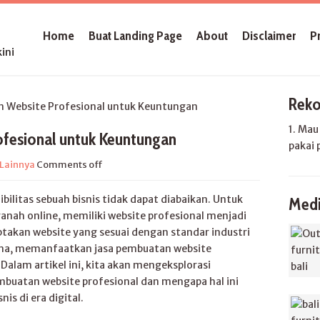
Home
Buat Landing Page
About
Disclaimer
P
ini
Reko
Website Profesional untuk Keuntungan
1. Ma
ofesional untuk Keuntungan
pakai 
Lainnya
Comments off
dibilitas sebuah bisnis tidak dapat diabaikan. Untuk
Medi
ranah online, memiliki website profesional menjadi
ptakan website yang sesuai dengan standar industri
una, memanfaatkan jasa pembuatan website
Dalam artikel ini, kita akan mengeksplorasi
buatan website profesional dan mengapa hal ini
nis di era digital.