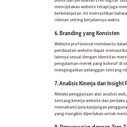
bisnis dan perubahan tren digital. J
menciptakan website tetapi juga me
berkelanjutan. Ini memastikan bahwa 
relevan seiring berjalannya waktu.
6. Branding yang Konsisten
Website profesional membantu dalam 
pembuatan website dapat memastikan
lainnya sesuai dengan identitas mer
pengalaman merek yang kohesif di s
mengingatkan pelanggan tentang nila
7. Analisis Kinerja dan Insigh
Melalui penggunaan alat analisis we
tentang kinerja website dan perilaku
memahami pola kunjungan pengguna, 
yang mungkin diperlukan untuk menin
8. Penyesuaian dengan Tren T