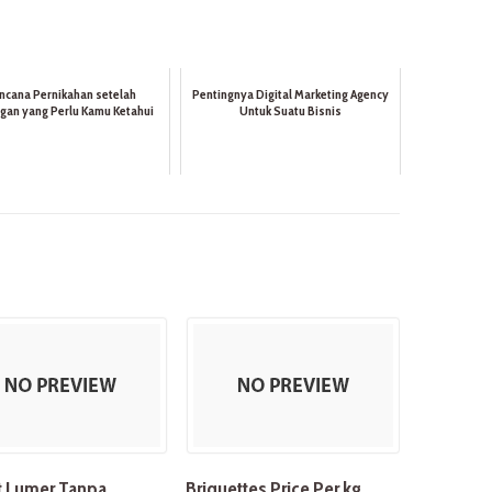
ncana Pernikahan setelah
Pentingnya Digital Marketing Agency
gan yang Perlu Kamu Ketahui
Untuk Suatu Bisnis
t Lumer Tanpa
Briquettes Price Per kg