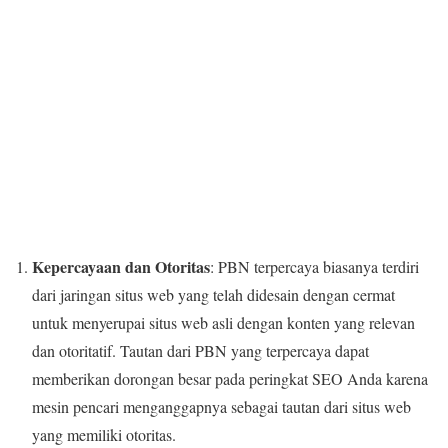
Kepercayaan dan Otoritas
: PBN terpercaya biasanya terdiri
dari jaringan situs web yang telah didesain dengan cermat
untuk menyerupai situs web asli dengan konten yang relevan
dan otoritatif. Tautan dari PBN yang terpercaya dapat
memberikan dorongan besar pada peringkat SEO Anda karena
mesin pencari menganggapnya sebagai tautan dari situs web
yang memiliki otoritas.