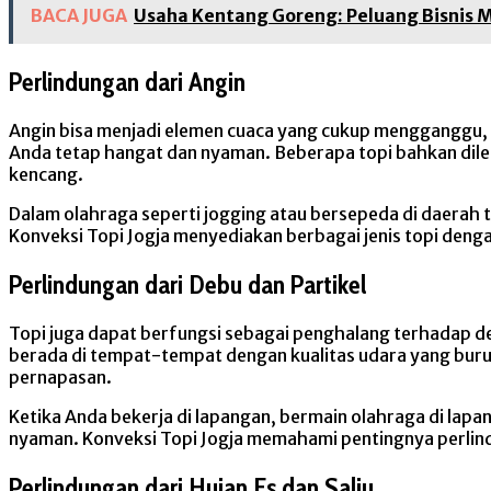
BACA JUGA
Usaha Kentang Goreng: Peluang Bisnis M
Perlindungan dari Angin
Angin bisa menjadi elemen cuaca yang cukup mengganggu, 
Anda tetap hangat dan nyaman. Beberapa topi bahkan dilen
kencang.
Dalam olahraga seperti jogging atau bersepeda di daerah t
Konveksi Topi Jogja menyediakan berbagai jenis topi denga
Perlindungan dari Debu dan Partikel
Topi juga dapat berfungsi sebagai penghalang terhadap deb
berada di tempat-tempat dengan kualitas udara yang buruk
pernapasan.
Ketika Anda bekerja di lapangan, bermain olahraga di lap
nyaman. Konveksi Topi Jogja memahami pentingnya perlindu
Perlindungan dari Hujan Es dan Salju