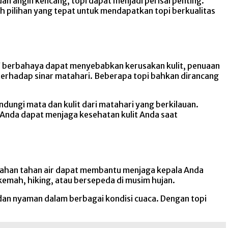
an angin kencang, topi dapat menjadi perisai penting.
h pilihan yang tepat untuk mendapatkan topi berkualitas
 UV berbahaya dapat menyebabkan kerusakan kulit, penuaan
 terhadap sinar matahari. Beberapa topi bahkan dirancang
ndungi mata dan kulit dari matahari yang berkilauan.
a Anda dapat menjaga kesehatan kulit Anda saat
ri bahan tahan air dapat membantu menjaga kepala Anda
rkemah, hiking, atau bersepeda di musim hujan.
 dan nyaman dalam berbagai kondisi cuaca. Dengan topi