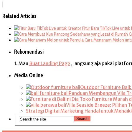
Related Articles
Fitur Baru TikTok Live untuk
C
Cara Menanam Melon unt
Rekomendasi
1. Mau
Buat Landing Page
, langsung aja pakai platfo
Media Online
Outdoor Furniture Bali
Panduan Membangun Vila Trop
Ini Dia Toko Furniture Murah di
Villa Seaside Breeze: Pilihan
Strategi Digital Marketing Handal untuk Menaik