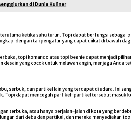
enggiurkan di Dunia Kuliner
terutama ketika suhu turun. Topi dapat berfungsi sebagai 
gkapi dengan tali pengatur yang dapat diikat di bawah dag
erbuka, topi komando atau topi beanie dapat menjadi pilihan
n desain yang cocok untuk melawan angin, menjaga Anda teta
u, serbuk, dan partikel lain yang terdapat di udara. Ini sa
. Topi dapat mencegah partikel-partikel tersebut masuk ke
angan terbuka, atau hanya berjalan-jalan di kota yang berd
ngan dari debu dan partikel, dan mereka menyediakan topi d