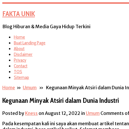
FAKTA UNIK
Blog Hiburan & Media Gaya Hidup Terkini
Home
Buat Landing Page
About
Disclaimer
Privacy
Contact
TOS
Sitemap
Home
»
Umum
» Kegunaan Minyak Atsiri dalam Dunia In
Kegunaan Minyak Atsiri dalam Dunia Industri
Posted by
Kness
on August 12, 2022
in
Umum
Comments of
Pada kesempatan kali ini saya akan membuat artikel tentan