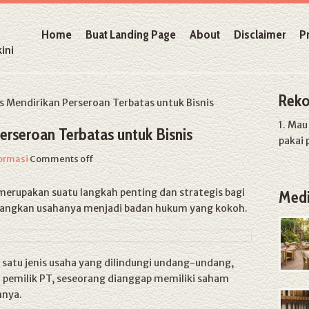
Home
Buat Landing Page
About
Disclaimer
P
ini
Reko
Mendirikan Perseroan Terbatas untuk Bisnis
1. Ma
erseroan Terbatas untuk Bisnis
pakai 
ormasi
Comments off
merupakan suatu langkah penting dan strategis bagi
Medi
angkan usahanya menjadi badan hukum yang kokoh.
 satu jenis usaha yang dilindungi undang-undang,
 pemilik PT, seseorang dianggap memiliki saham
nnya.