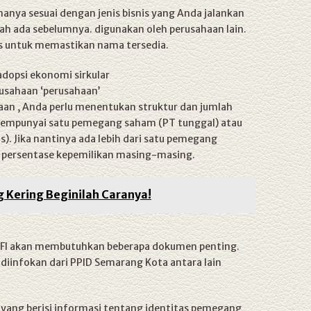
hanya sesuai dengan jenis bisnis yang Anda jalankan
nah ada sebelumnya. digunakan oleh perusahaan lain.
nis untuk memastikan nama tersedia.
psi ekonomi sirkular
usahaan ‘perusahaan’
an , Anda perlu menentukan struktur dan jumlah
mempunyai satu pemegang saham (PT tunggal) atau
. Jika nantinya ada lebih dari satu pemegang
 persentase kepemilikan masing-masing.
 Kering Beginilah Caranya!
NFI akan membutuhkan beberapa dokumen penting.
diinfokan dari PPID Semarang Kota antara lain
 yang berisi informasi tentang identitas pemegang