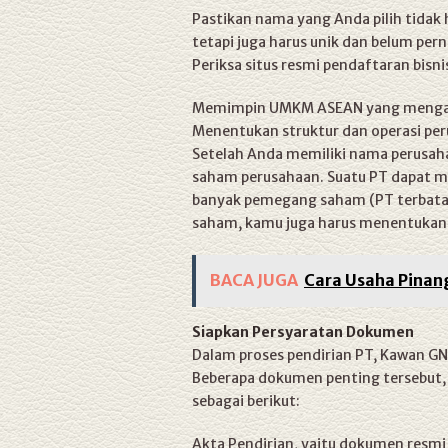
Pastikan nama yang Anda pilih tidak 
tetapi juga harus unik dan belum per
Periksa situs resmi pendaftaran bis
Memimpin UMKM ASEAN yang mengado
Menentukan struktur dan operasi per
Setelah Anda memiliki nama perusaha
saham perusahaan. Suatu PT dapat 
banyak pemegang saham (PT terbatas)
saham, kamu juga harus menentukan
BACA JUGA
Cara Usaha Pinang
Siapkan Persyaratan Dokumen
Dalam proses pendirian PT, Kawan G
Beberapa dokumen penting tersebut, 
sebagai berikut:
Akta Pendirian, yaitu dokumen resmi