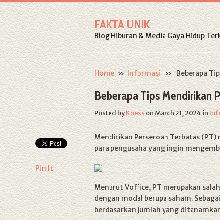
FAKTA UNIK
Blog Hiburan & Media Gaya Hidup Terk
Home
»
Informasi
» Beberapa Tips 
Beberapa Tips Mendirikan P
Posted by
Kness
on March 21, 2024
in
Inf
Mendirikan Perseroan Terbatas (PT) 
para pengusaha yang ingin mengemb
Pin It
Menurut Voffice, PT merupakan salah
dengan modal berupa saham. Sebagai
berdasarkan jumlah yang ditanamka