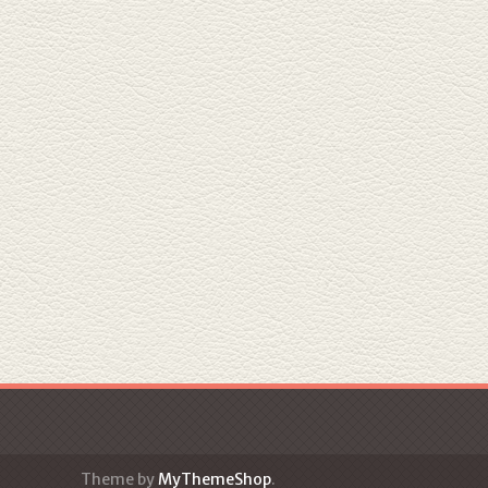
Theme by
MyThemeShop
.