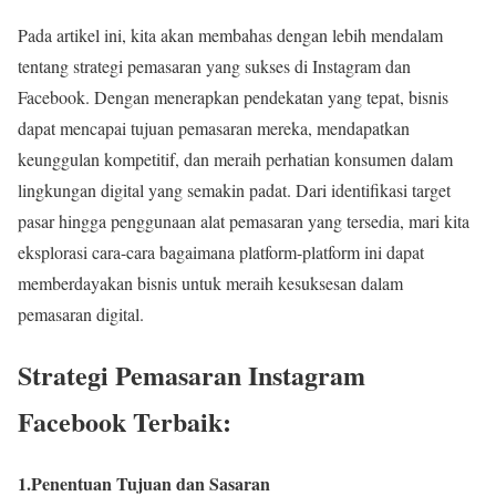
Pada artikel ini, kita akan membahas dengan lebih mendalam
tentang strategi pemasaran yang sukses di Instagram dan
Facebook. Dengan menerapkan pendekatan yang tepat, bisnis
dapat mencapai tujuan pemasaran mereka, mendapatkan
keunggulan kompetitif, dan meraih perhatian konsumen dalam
lingkungan digital yang semakin padat. Dari identifikasi target
pasar hingga penggunaan alat pemasaran yang tersedia, mari kita
eksplorasi cara-cara bagaimana platform-platform ini dapat
memberdayakan bisnis untuk meraih kesuksesan dalam
pemasaran digital.
Strategi Pemasaran Instagram
Facebook Terbaik:
1.Penentuan Tujuan dan Sasaran