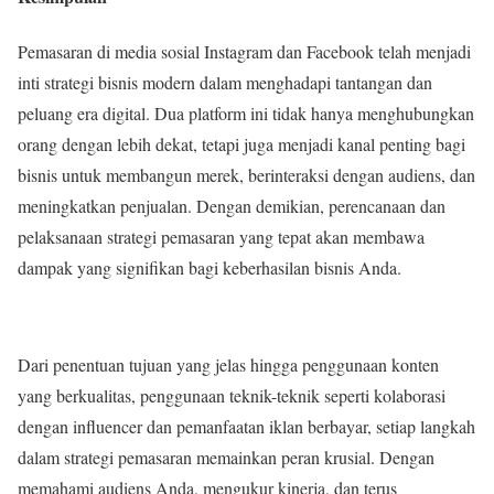
Pemasaran di media sosial Instagram dan Facebook telah menjadi
inti strategi bisnis modern dalam menghadapi tantangan dan
peluang era digital. Dua platform ini tidak hanya menghubungkan
orang dengan lebih dekat, tetapi juga menjadi kanal penting bagi
bisnis untuk membangun merek, berinteraksi dengan audiens, dan
meningkatkan penjualan. Dengan demikian, perencanaan dan
pelaksanaan strategi pemasaran yang tepat akan membawa
dampak yang signifikan bagi keberhasilan bisnis Anda.
Dari penentuan tujuan yang jelas hingga penggunaan konten
yang berkualitas, penggunaan teknik-teknik seperti kolaborasi
dengan influencer dan pemanfaatan iklan berbayar, setiap langkah
dalam strategi pemasaran memainkan peran krusial. Dengan
memahami audiens Anda, mengukur kinerja, dan terus