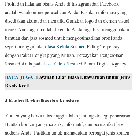
Profil dan halaman bisnis Anda di Instagram dan Facebook
adalah wajah online perusahaan Anda. Pastikan informasi yang
disediakan akurat dan menarik. Gunakan logo dan elemen visual
merek Anda agar mudah dikenali. Anda juga bisa menggunakan
bantuan dari jasa sosmed untuk mengoptimasikan profil anda,
seperti menggunakan
Jasa Kelola Sosmed
Paling Terpercaya
dengan Paket Lengkap yang Murah. Percayakan Pengelolaan
Sosmed Anda pada
Jasa Kelola Sosmed
Punca Digital Agency.
BACA JUGA
Layanan Luar Biasa Ditawarkan untuk Jenis
Bisnis Kecil
4.Konten Berkualitas dan Konsisten
Konten yang berkualitas tinggi adalah jantung strategi pemasaran.
Buatlah konten yang menarik, informatif, dan bermanfaat bagi
audiens Anda. Pastikan untuk memadukan berbagai jenis konten