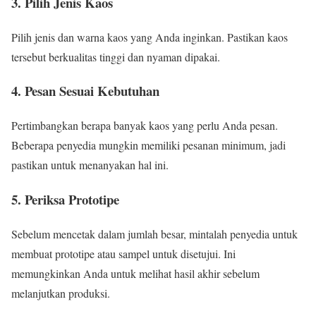
3. Pilih Jenis Kaos
Pilih jenis dan warna kaos yang Anda inginkan. Pastikan kaos
tersebut berkualitas tinggi dan nyaman dipakai.
4. Pesan Sesuai Kebutuhan
Pertimbangkan berapa banyak kaos yang perlu Anda pesan.
Beberapa penyedia mungkin memiliki pesanan minimum, jadi
pastikan untuk menanyakan hal ini.
5. Periksa Prototipe
Sebelum mencetak dalam jumlah besar, mintalah penyedia untuk
membuat prototipe atau sampel untuk disetujui. Ini
memungkinkan Anda untuk melihat hasil akhir sebelum
melanjutkan produksi.