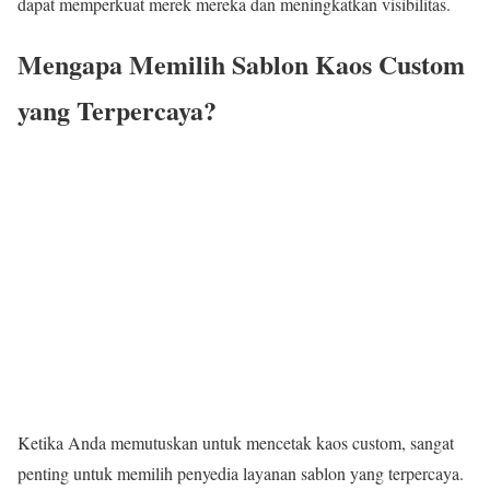
dapat memperkuat merek mereka dan meningkatkan visibilitas.
Mengapa Memilih Sablon Kaos Custom
yang Terpercaya?
Ketika Anda memutuskan untuk mencetak kaos custom, sangat
penting untuk memilih penyedia layanan sablon yang terpercaya.