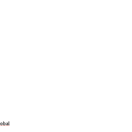
lobal