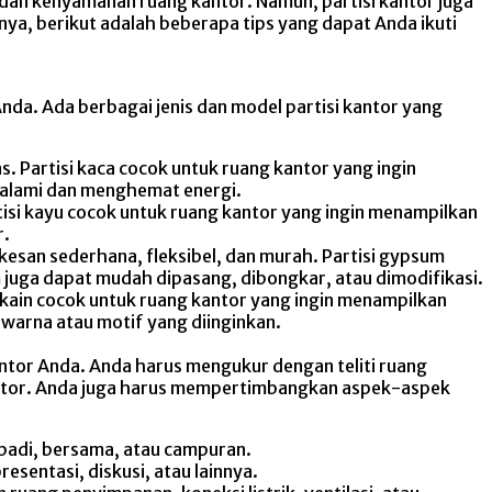
 dan kenyamanan ruang kantor. Namun, partisi kantor juga
nya, berikut adalah beberapa tips yang dapat Anda ikuti
nda. Ada berbagai jenis dan model partisi kantor yang
. Partisi kaca cocok untuk ruang kantor yang ingin
a alami dan menghemat energi.
artisi kayu cocok untuk ruang kantor yang ingin menampilkan
r.
kesan sederhana, fleksibel, dan murah. Partisi gypsum
m juga dapat mudah dipasang, dibongkar, atau dimodifikasi.
si kain cocok untuk ruang kantor yang ingin menampilkan
 warna atau motif yang diinginkan.
antor Anda. Anda harus mengukur dengan teliti ruang
antor. Anda juga harus mempertimbangkan aspek-aspek
badi, bersama, atau campuran.
sentasi, diskusi, atau lainnya.