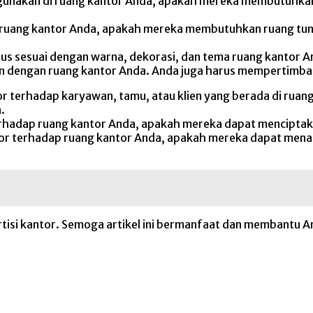
digunakan di ruang kantor Anda, apakah mereka membutuhkan 
e ruang kantor Anda, apakah mereka membutuhkan ruang tung
rus sesuai dengan warna, dekorasi, dan tema ruang kantor A
en dengan ruang kantor Anda. Anda juga harus mempertimba
tor terhadap karyawan, tamu, atau klien yang berada di ru
.
erhadap ruang kantor Anda, apakah mereka dapat menciptakan 
antor terhadap ruang kantor Anda, apakah mereka dapat me
rtisi kantor. Semoga artikel ini bermanfaat dan membantu 