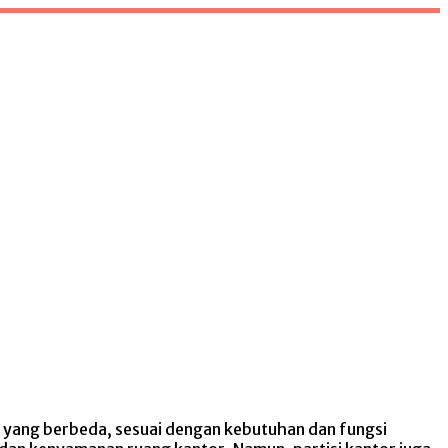
a yang berbeda, sesuai dengan kebutuhan dan fungsi