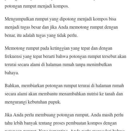
potongan rumput menjadi kompos.
Mengumpulkan rumput yang dipotong menjadi kompos bisa
menjadi tugas besar dan jika Anda memotong rumput dengan
benar, itu adalah tugas yang tidak perlu.
Memotong rumput pada ketinggian yang tepat dan dengan
frekuensi yang tepat berarti bahwa potongan rumput tersebut akan
terurai secara alami di halaman rumah tanpa menimbulkan
bahaya.
Bahkan, membiarkan potongan rumput terurai di halaman rumah
secara alami akan membantu menambahkan nutrisi ke tanah dan
mengurangi kebutuhan pupuk.
Jika Anda perlu membuang potongan rumput, Anda masih perlu
tahu lebih banyak tentang proses pembuatan kompos dengan
potongan rumput. Yang terpenting, Anda perlu menyadari bahwa