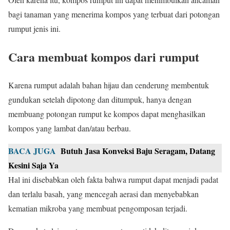
bagi tanaman yang menerima kompos yang terbuat dari potongan
rumput jenis ini.
Cara membuat kompos dari rumput
Karena rumput adalah bahan hijau dan cenderung membentuk
gundukan setelah dipotong dan ditumpuk, hanya dengan
membuang potongan rumput ke kompos dapat menghasilkan
kompos yang lambat dan/atau berbau.
BACA JUGA
Butuh Jasa Konveksi Baju Seragam, Datang
Kesini Saja Ya
Hal ini disebabkan oleh fakta bahwa rumput dapat menjadi padat
dan terlalu basah, yang mencegah aerasi dan menyebabkan
kematian mikroba yang membuat pengomposan terjadi.